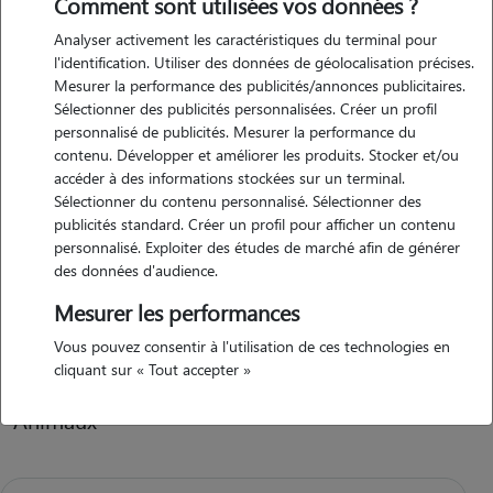
Comment sont utilisées vos données ?
Analyser activement les caractéristiques du terminal pour
Motivation
l'identification. Utiliser des données de géolocalisation précises.
Mesurer la performance des publicités/annonces publicitaires.
hello ! moi c'est marlène. je suis quelqu'un qui adore les animaux, je
Sélectionner des publicités personnalisées. Créer un profil
serai présente plusieurs fois par jours pour m'occuper de vos petits
personnalisé de publicités. Mesurer la performance du
loulous si besoins. n'hésitez pas à me contacter n'importe quand.
contenu. Développer et améliorer les produits. Stocker et/ou
accéder à des informations stockées sur un terminal.
Sélectionner du contenu personnalisé. Sélectionner des
publicités standard. Créer un profil pour afficher un contenu
Expérience
personnalisé. Exploiter des études de marché afin de générer
des données d'audience.
une passion pour les animaux. ayant depuis maintenant 5 ans, un
petit bichon qui se nomme pita. très sociable avec ses autres copains.
Mesurer les performances
elle adore jouer, elle adore ses petites promenades en forêt ect....
Vous pouvez consentir à l'utilisation de ces technologies en
cliquant sur « Tout accepter »
Animaux