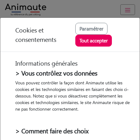
Animaute
/
Centre-Val-de-Loire
/
Loiret
/
Pithiviers
Paramétrer
Cookies et
consentements
Marlene - Petsitter à
Tout accepter
VRIGNY
Informations générales
> Vous contrôlez vos données
• 30 ans
Vous pouvez contrôler la façon dont Animaute utilise les
cookies et les technologies similaires en faisant des choix ci-
dessous. Notez que si vous désactivez complètement les
cookies et technologies similaires, le site Animaute risque de
ne pas fonctionner correctement.
2 animaux
Appartement
> Comment faire des choix