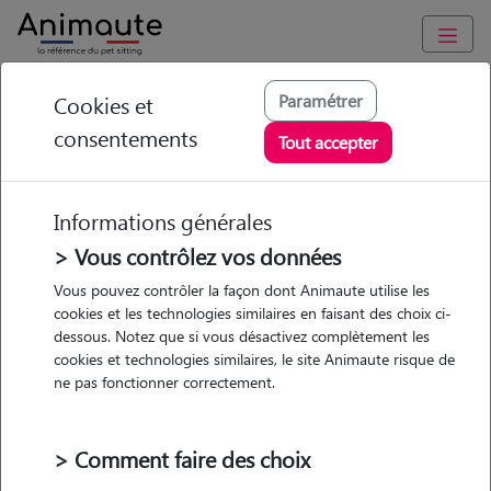
Animaute
/
Bretagne
/
Finistère
/
Querrien
Paramétrer
Cookies et
consentements
Maryvonne -
Tout accepter
Petsitter à QUERRIEN
Informations générales
> Vous contrôlez vos données
Vous pouvez contrôler la façon dont Animaute utilise les
5
/5
(
14 avis
)
cookies et les technologies similaires en faisant des choix ci-
dessous. Notez que si vous désactivez complètement les
• 50 ans
cookies et technologies similaires, le site Animaute risque de
Garde
Promenades
ne pas fonctionner correctement.
chez le Pet Sitter
> Comment faire des choix