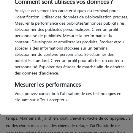
Comment sont utilisées vos données ?
Analyser activement les caractéristiques du terminal pour
l'identification. Utiliser des données de géolocalisation précises.
Mesurer la performance des publicités/annonces publicitaires.
Sélectionner des publicités personnalisées. Créer un profil
personnalisé de publicités. Mesurer la performance du
contenu. Développer et améliorer les produits. Stocker et/ou
Motivation
accéder à des informations stockées sur un terminal.
Sélectionner du contenu personnalisé. Sélectionner des
publicités standard. Créer un profil pour afficher un contenu
J'aime énormément la compagnie des animaux. Ils font partie de ma
personnalisé. Exploiter des études de marché afin de générer
vie depuis ma plus tendre enfance. Je ne supporte pas l'idée qu'on les
des données d'audience.
laisse en chenil en béton. Ils font partie intégrante de la vie de famille
Mesurer les performances
Vous pouvez consentir à l'utilisation de ces technologies en
Expérience
cliquant sur « Tout accepter »
Depuis toute petite, j'avais des chiens. J'en ai eu jusqu'à 6 en même
temps. Maintenant, j'ai chien, chat, cheval et vache de compagnie. J'ai
eu des chiots mais aussi des chiens de refuge. J'ai l'habitude de
garder les chiens d'amis lorsque ceux-ci partent en vacances. Il y a