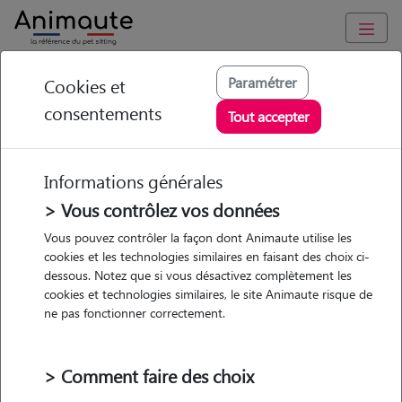
Animaute
/
Ile-de-France
/
Val-de-Marne
/
Cachan
Paramétrer
Cookies et
consentements
Matylde - Petsitter à
Tout accepter
CACHAN
Informations générales
> Vous contrôlez vos données
• 29 ans
Vous pouvez contrôler la façon dont Animaute utilise les
cookies et les technologies similaires en faisant des choix ci-
dessous. Notez que si vous désactivez complètement les
cookies et technologies similaires, le site Animaute risque de
ne pas fonctionner correctement.
Pas d'animaux
Appartement
> Comment faire des choix