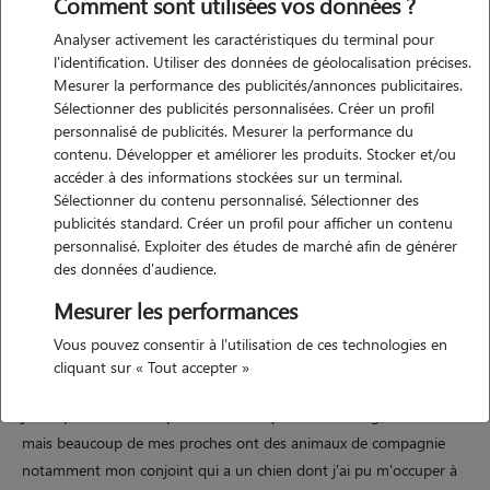
Comment sont utilisées vos données ?
Analyser activement les caractéristiques du terminal pour
Motivation
l'identification. Utiliser des données de géolocalisation précises.
Mesurer la performance des publicités/annonces publicitaires.
c'est une motivation très commune je pense pour les personnes qui
Sélectionner des publicités personnalisées. Créer un profil
sont souhaitent garder des animaux, mais j'ai toujours aimé les
personnalisé de publicités. Mesurer la performance du
animaux. comme beaucoup de petites filles, je voulais être vétérinaire
contenu. Développer et améliorer les produits. Stocker et/ou
et j'ai pendant longtemps poursuivi ce rêve. le destin en a été
accéder à des informations stockées sur un terminal.
Sélectionner du contenu personnalisé. Sélectionner des
autrement et j'ai fait d'autres études mais j'ai garder cet amour des
publicités standard. Créer un profil pour afficher un contenu
animaux et c'est la raison pour laquelle je me propose pour garder
personnalisé. Exploiter des études de marché afin de générer
vos animaux ou même ne serait-ce que leur rendre visite et les
des données d'audience.
promener.
Mesurer les performances
Vous pouvez consentir à l'utilisation de ces technologies en
Expérience
cliquant sur « Tout accepter »
je n'ai pas encore d'expérience en ce qui concerne la garde d'animaux
mais beaucoup de mes proches ont des animaux de compagnie
notamment mon conjoint qui a un chien dont j'ai pu m'occuper à