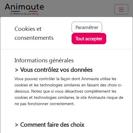
Animaute
/
Occitanie
/
Hérault
/
Saint-André-de-Sangonis
Paramétrer
Cookies et
consentements
Mélanie - Petsitter à
Tout accepter
ST ANDRE DE
SANGONIS
Informations générales
> Vous contrôlez vos données
Vous pouvez contrôler la façon dont Animaute utilise les
cookies et les technologies similaires en faisant des choix ci-
• 35 ans
dessous. Notez que si vous désactivez complètement les
Garde
cookies et technologies similaires, le site Animaute risque de
chez le Pet Sitter
ne pas fonctionner correctement.
> Comment faire des choix