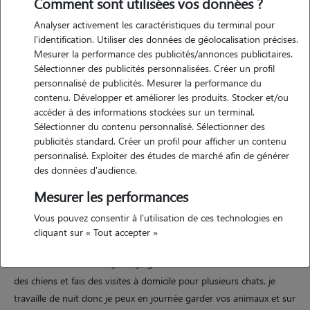
Comment sont utilisées vos données ?
Analyser activement les caractéristiques du terminal pour
l'identification. Utiliser des données de géolocalisation précises.
Mesurer la performance des publicités/annonces publicitaires.
Sélectionner des publicités personnalisées. Créer un profil
Motivation
personnalisé de publicités. Mesurer la performance du
contenu. Développer et améliorer les produits. Stocker et/ou
accéder à des informations stockées sur un terminal.
toujours entourée de chats et chiens j'aime les balades en leurs
Sélectionner du contenu personnalisé. Sélectionner des
compagnies en faisant de longues balades. jaime m'amuser avec eux.
publicités standard. Créer un profil pour afficher un contenu
leurs faire des câlins. et leur rendre l'amour qu'ils peuvent nous
personnalisé. Exploiter des études de marché afin de générer
donner.
des données d'audience.
Mesurer les performances
Expérience
Vous pouvez consentir à l'utilisation de ces technologies en
cliquant sur « Tout accepter »
j'ai un chien et deux chats depuis longtemps. caresses et bisous
seront au rendez vous. j'ai déjà gardé des animaux à la maison dont
des chiens et fais des visites à domicile pour plusieurs chats. je
travaille de nuit donc je peux en journée garder vos animaux et sur