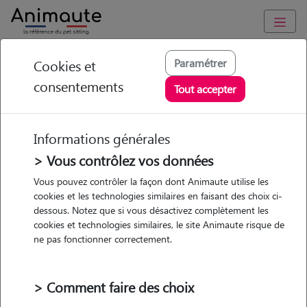
Animaute
/
Bretagne
/
Ille-et-Vilaine
/
Laillé
Paramétrer
Cookies et
consentements
Melina - Petsitter à
Tout accepter
LAILLE
Informations générales
> Vous contrôlez vos données
• 20 ans
Vous pouvez contrôler la façon dont Animaute utilise les
cookies et les technologies similaires en faisant des choix ci-
dessous. Notez que si vous désactivez complètement les
cookies et technologies similaires, le site Animaute risque de
ne pas fonctionner correctement.
Pas d'animaux
Maison
> Comment faire des choix