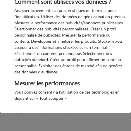
Comment sont utilisées vos données ?
Analyser activement les caractéristiques du terminal pour
Motivation
l'identification. Utiliser des données de géolocalisation précises.
Mesurer la performance des publicités/annonces publicitaires.
je souhaite garder des animaux, car c'est pour moi un réel plaisir de
Sélectionner des publicités personnalisées. Créer un profil
m'occuper d'eux et de les chouchouter. j'aime tout particulièrement
personnalisé de publicités. Mesurer la performance du
les chiens et chats avec qui je m'entends bien. Étant encore
contenu. Développer et améliorer les produits. Stocker et/ou
étudiante, ce serait pour moi l'occasion d'avoir un petit revenu tout
accéder à des informations stockées sur un terminal.
Sélectionner du contenu personnalisé. Sélectionner des
en faisant une activité qui me plaît.
publicités standard. Créer un profil pour afficher un contenu
personnalisé. Exploiter des études de marché afin de générer
des données d'audience.
Expérience
Mesurer les performances
concernant les chiens, j'en ai eu un pendant 12 ans lorsque j'étais
Vous pouvez consentir à l'utilisation de ces technologies en
petite et adolescente. c'était une race de beagle, un chien de chasse
cliquant sur « Tout accepter »
assez énergique. je n'ai jamais eu de chat, mais je serai le rapporter,
tout ce qu'il leur faut. je suis une personne de confiance.