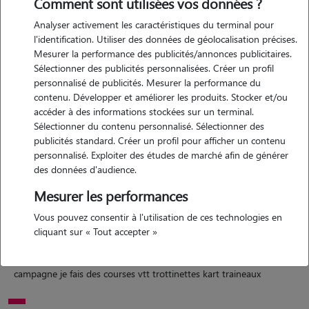
Comment sont utilisées vos données ?
Analyser activement les caractéristiques du terminal pour
l'identification. Utiliser des données de géolocalisation précises.
Mesurer la performance des publicités/annonces publicitaires.
Sélectionner des publicités personnalisées. Créer un profil
Motivation
personnalisé de publicités. Mesurer la performance du
contenu. Développer et améliorer les produits. Stocker et/ou
plaisir d'échanger sur les animaux et d'apprendre à les connaître et
accéder à des informations stockées sur un terminal.
combler leurs besoins j ai 4 huskys et un chat je ferais de vos
Sélectionner du contenu personnalisé. Sélectionner des
animaux des petits rois ou reines et m'occuperais d'eux comme si
publicités standard. Créer un profil pour afficher un contenu
personnalisé. Exploiter des études de marché afin de générer
c'étais les miens
des données d'audience.
Mesurer les performances
Expérience
Vous pouvez consentir à l'utilisation de ces technologies en
cliquant sur « Tout accepter »
en étude d'asv sur seurre et bourg en bresse j ai des animaux depuis
petite 4 huskys 1 chats , je fais pas mal de sports avec eux je vie à la
campagne je fais des courses vtt trottinettes kart traineaux