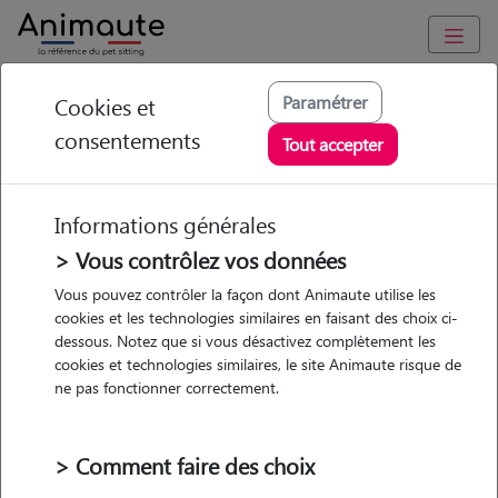
Animaute
/
Bourgogne-Franche-Comte
/
Cote-d'Or
/
Seurre
Paramétrer
Cookies et
consentements
Méline - Petsitter à
Tout accepter
SEURRE
Informations générales
> Vous contrôlez vos données
• 27 ans
Vous pouvez contrôler la façon dont Animaute utilise les
cookies et les technologies similaires en faisant des choix ci-
Garde
dessous. Notez que si vous désactivez complètement les
chez le Pet Sitter
cookies et technologies similaires, le site Animaute risque de
ne pas fonctionner correctement.
> Comment faire des choix
5 animaux
Maison