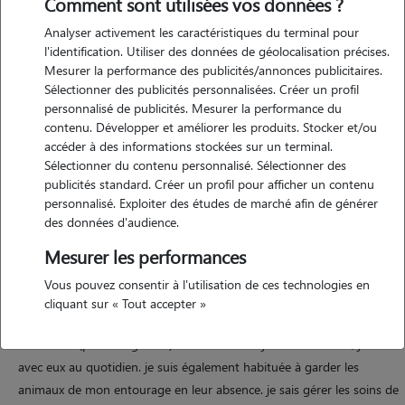
Comment sont utilisées vos données ?
Analyser activement les caractéristiques du terminal pour
l'identification. Utiliser des données de géolocalisation précises.
Mesurer la performance des publicités/annonces publicitaires.
Sélectionner des publicités personnalisées. Créer un profil
Motivation
personnalisé de publicités. Mesurer la performance du
contenu. Développer et améliorer les produits. Stocker et/ou
accéder à des informations stockées sur un terminal.
amoureuse des animaux depuis toujours, j'ai grandi entourée de
Sélectionner du contenu personnalisé. Sélectionner des
chiens et de chats. je serai ravie de m'occuper des vôtres avec sérieux,
publicités standard. Créer un profil pour afficher un contenu
tendresse et respect de leurs habitudes. je m'adapte à chaque animal
personnalisé. Exploiter des études de marché afin de générer
et veille à son bien-être comme s'il s'agissait du mien.
des données d'audience.
Mesurer les performances
Expérience
Vous pouvez consentir à l'utilisation de ces technologies en
cliquant sur « Tout accepter »
j'ai eu la chance de grandir dans une maison avec plusieurs animaux :
des chiens (petits et grands) et des chats. aujourd'hui encore, je vis
avec eux au quotidien. je suis également habituée à garder les
animaux de mon entourage en leur absence. je sais gérer les soins de