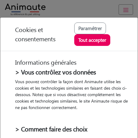
Animaute
/
Bourgogne-Franche-Comte
/
Cote-d'Or
/
Seurre
Paramétrer
Cookies et
consentements
Jade - Petsitter à
Tout accepter
JALLANGES
Informations générales
> Vous contrôlez vos données
Vous pouvez contrôler la façon dont Animaute utilise les
5
/5
(
1 avis
)
cookies et les technologies similaires en faisant des choix ci-
dessous. Notez que si vous désactivez complètement les
• 25 ans
cookies et technologies similaires, le site Animaute risque de
ne pas fonctionner correctement.
> Comment faire des choix