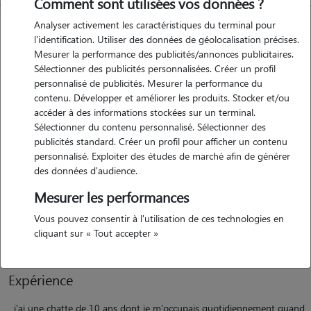
Comment sont utilisées vos données ?
Analyser activement les caractéristiques du terminal pour
l'identification. Utiliser des données de géolocalisation précises.
Mesurer la performance des publicités/annonces publicitaires.
Sélectionner des publicités personnalisées. Créer un profil
personnalisé de publicités. Mesurer la performance du
contenu. Développer et améliorer les produits. Stocker et/ou
accéder à des informations stockées sur un terminal.
Motivation
Sélectionner du contenu personnalisé. Sélectionner des
publicités standard. Créer un profil pour afficher un contenu
personnalisé. Exploiter des études de marché afin de générer
depuis que j'habite seule, le contact avec ma chatte me manque
des données d'audience.
beaucoup. j'ai envisagé d'adopter de nouveau un chat, cela dit, je
souhaite attendre d'être indépendante financièrement avant de
Mesurer les performances
prendre cet engagement. c'est pourquoi l'expérience animaute se
Vous pouvez consentir à l'utilisation de ces technologies en
présente à merveille !
cliquant sur « Tout accepter »
Expérience
j'ai une chatte de 10 ans dont je m'occupais quotidiennement quand