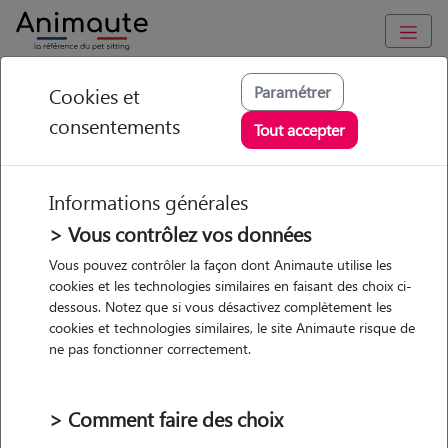
Animaute
/
Provence Alpes Côte d'Azur
/
Bouches-du-Rhône
/
Paramétrer
Cookies et
Marseille 4e Arrondissement
consentements
Tout accepter
Mia - Petsitter à
MARSEILLE 04
Informations générales
> Vous contrôlez vos données
Vous pouvez contrôler la façon dont Animaute utilise les
cookies et les technologies similaires en faisant des choix ci-
5
/5
(
2 avis
)
dessous. Notez que si vous désactivez complètement les
cookies et technologies similaires, le site Animaute risque de
• 24 ans
ne pas fonctionner correctement.
Garde
chez le Pet Sitter
> Comment faire des choix