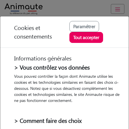
Animaute
/
Nouvelle Aquitaine
/
Gironde
/
Bruges
Paramétrer
Cookies et
consentements
Morgane - Petsitter à
Tout accepter
BRUGES
Informations générales
> Vous contrôlez vos données
Vous pouvez contrôler la façon dont Animaute utilise les
5
/5
(
3 avis
)
cookies et les technologies similaires en faisant des choix ci-
dessous. Notez que si vous désactivez complètement les
• 36 ans
cookies et technologies similaires, le site Animaute risque de
Garde
Promenades
ne pas fonctionner correctement.
chez le Pet Sitter
> Comment faire des choix