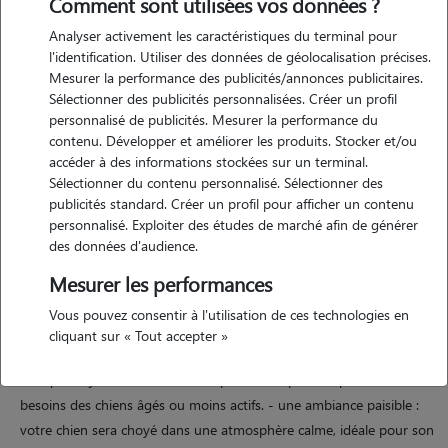
Comment sont utilisées vos données ?
Analyser activement les caractéristiques du terminal pour
l'identification. Utiliser des données de géolocalisation précises.
Mesurer la performance des publicités/annonces publicitaires.
Sélectionner des publicités personnalisées. Créer un profil
personnalisé de publicités. Mesurer la performance du
contenu. Développer et améliorer les produits. Stocker et/ou
Motivation
accéder à des informations stockées sur un terminal.
Sélectionner du contenu personnalisé. Sélectionner des
publicités standard. Créer un profil pour afficher un contenu
bonjour, je m'appelle morgane, j'ai 35 ans et je propose de garder
personnalisé. Exploiter des études de marché afin de générer
votre chien de petite taille ou senior ou votre rongeur avec douceur
des données d'audience.
et bienveillance. je suis propriétaire d'un chihuahua de 12 ans.
Mesurer les performances
environnement idéal calme, sécurisé et rempli d'attention. je vous
propose : - un cadre rassurant : ma maison à bruges dispose d'un
Vous pouvez consentir à l'utilisation de ces technologies en
petit jardin clos et sécurisé, parfait pour que votre compagnon se
cliquant sur « Tout accepter »
sente en confiance, sans stress. - un rythme adapté : balades
tranquilles, jeux doux et beaucoup de câlins pour respecter les
besoins des chiens âgés ou moins actifs. - une ambiance paisible :
votre chien sera choyé dans une atmosphère calme, idéale pour son