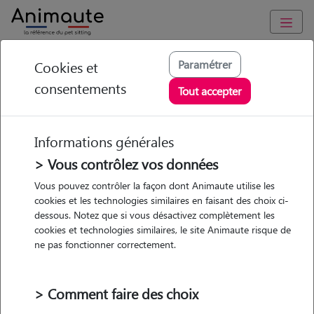
Animaute
/
Provence Alpes Côte d'Azur
/
Bouches-du-Rhône
/
Paramétrer
Cookies et
Marseille 13e Arrondissement
consentements
Tout accepter
Nabila - Petsitter à
MARSEILLE 13
Informations générales
> Vous contrôlez vos données
Vous pouvez contrôler la façon dont Animaute utilise les
• 24 ans
cookies et les technologies similaires en faisant des choix ci-
dessous. Notez que si vous désactivez complètement les
cookies et technologies similaires, le site Animaute risque de
ne pas fonctionner correctement.
> Comment faire des choix
2 animaux
Appartement