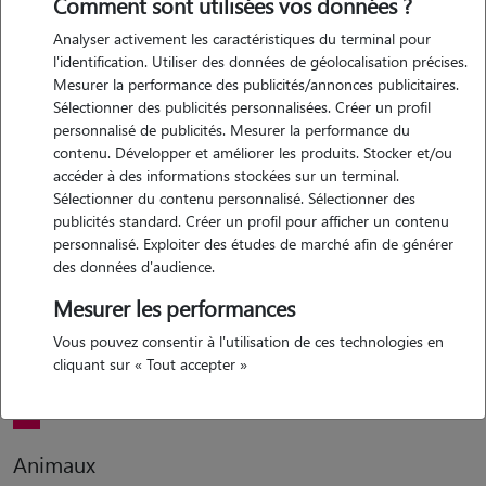
Comment sont utilisées vos données ?
Analyser activement les caractéristiques du terminal pour
l'identification. Utiliser des données de géolocalisation précises.
Motivation
Mesurer la performance des publicités/annonces publicitaires.
Sélectionner des publicités personnalisées. Créer un profil
j'aime beaucoup le contact avec les animaux et j'ai toujours eu une
personnalisé de publicités. Mesurer la performance du
grande affection pour eux. le petsitting me permet de passer du
contenu. Développer et améliorer les produits. Stocker et/ou
temps avec eux tout en leur apportant attention et bien-être
accéder à des informations stockées sur un terminal.
pendant l'absence de leurs propriétaires.
Sélectionner du contenu personnalisé. Sélectionner des
publicités standard. Créer un profil pour afficher un contenu
personnalisé. Exploiter des études de marché afin de générer
des données d'audience.
Expérience
Mesurer les performances
j'ai un chat et un lapin à la maison, dont je m'occupe
Vous pouvez consentir à l'utilisation de ces technologies en
quotidiennement. je suis donc habituée à prendre soin des animaux,
cliquant sur « Tout accepter »
à les nourrir, les brosser et leur donner de l'attention.
Animaux