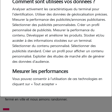
Comment sont utilisées vos données ?
Analyser activement les caractéristiques du terminal pour
l'identification. Utiliser des données de géolocalisation précises.
Mesurer la performance des publicités/annonces publicitaires.
Motivation
Sélectionner des publicités personnalisées. Créer un profil
personnalisé de publicités. Mesurer la performance du
nous sommes un couple de la soixantaine retraité, nous sommes
contenu. Développer et améliorer les produits. Stocker et/ou
désireux de nous rendre utiles et sommes prêts à donner notre
accéder à des informations stockées sur un terminal.
affection à votre animal pendant votre absence. nous aimons la
Sélectionner du contenu personnalisé. Sélectionner des
compagnie des animaux en général.
publicités standard. Créer un profil pour afficher un contenu
personnalisé. Exploiter des études de marché afin de générer
des données d'audience.
Expérience
Mesurer les performances
Vous pouvez consentir à l'utilisation de ces technologies en
nous avons eu nous-même des animaux (1 chien et 1 chat qui a vécu
cliquant sur « Tout accepter »
19 ans) et avons eu souvent la garde des chiens (1 staffi et 1 berger
australien) et des chats de nos proches. nous disposons d'un jardin
fermé en ville et nous aimons randonner.