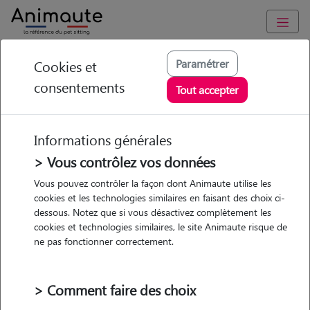
Animaute
/
Normandie
/
Orne
/
Alençon
Paramétrer
Cookies et
consentements
Nathalie - Petsitter à
Tout accepter
ALENCON
Informations générales
> Vous contrôlez vos données
• 65 ans
Vous pouvez contrôler la façon dont Animaute utilise les
cookies et les technologies similaires en faisant des choix ci-
Garde
Promenades
dessous. Notez que si vous désactivez complètement les
chez le Pet Sitter
cookies et technologies similaires, le site Animaute risque de
ne pas fonctionner correctement.
> Comment faire des choix
Pas d'animaux
Maison