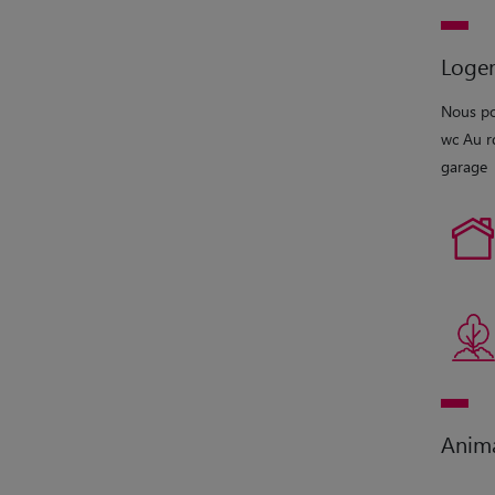
Loge
Nous po
wc Au rd
garage
Anim