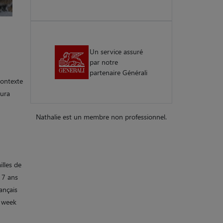
Un service assuré
par notre
partenaire Générali
contexte
aura
Nathalie est un membre non professionnel.
illes de
 7 ans
ançais
n week