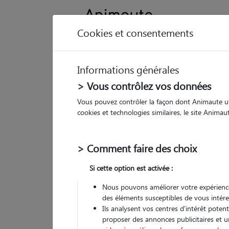
Cookies et consentements
Informations générales
Animau
> Vous contrôlez vos données
Vous pouvez contrôler la façon dont Animaute util
Na
cookies et technologies similaires, le site Anima
Pet
> Comment faire des choix
918
Si cette option est activée :
• 45
Nous pouvons améliorer votre expérience
G
des éléments susceptibles de vous intére
chez
(
31 avis
)
Ils analysent vos centres d'intérêt poten
5
/5
proposer des annonces publicitaires et u