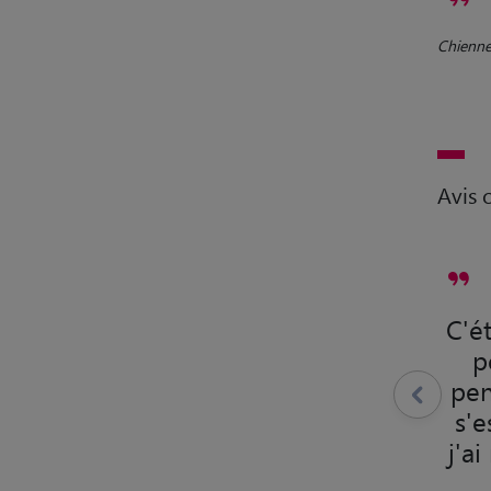
Chienne 
Avis c
C'ét
p
pen
s'e
j'a