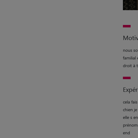
Motiv
nous som
familial
droit à 
Expér
cela fai
chien j
elle s 
prénomm
end