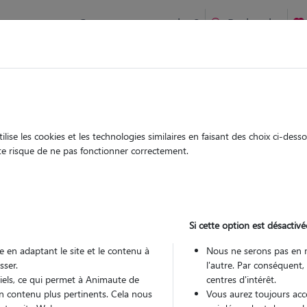
Comment ça marche ?
Recherche
te
/
Ile-de-France
/
Essonne
/
Boutigny-sur-Essonne
ise les cookies et les technologies similaires en faisant des choix ci-des
thalie
ute risque de ne pas fonctionner correctement.
 sitter à Boutigny-sur-Essonne
20
Si cette option est désactivé
 ans
 en adaptant le site et le contenu à
Nous ne serons pas en 
arde
sser.
l'autre. Par conséquent,
 le Pet Sitter
tiels, ce qui permet à Animaute de
centres d'intérêt.
n contenu plus pertinents. Cela nous
Vous aurez toujours accè