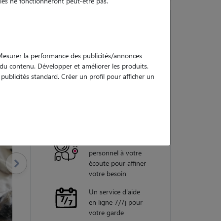
es ne fonctionneront peut-être pas.
Nos
. Mesurer la performance des publicités/annonces
garanties
e du contenu. Développer et améliorer les produits.
ublicités standard. Créer un profil pour afficher un
Une assistance
vétérinaire pour
chaque garde
Un conseiller
personnel à votre
écoute pour affiner
votre besoin
Un service d'aide
en ligne 7/7j pour
votre garde