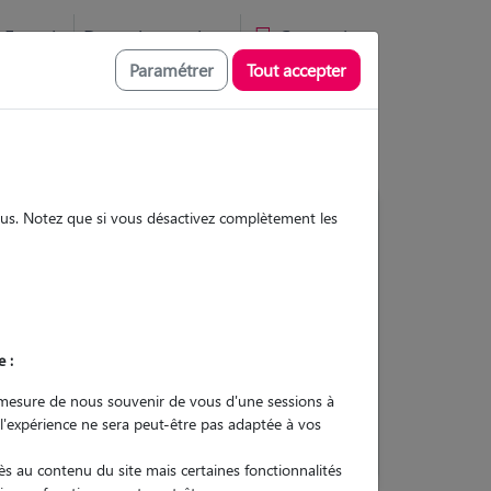
Favoris
Devenir pet sitter
Connexion
Paramétrer
Tout accepter
sous. Notez que si vous désactivez complètement les
58
Gardes réalisées
Contacter
e :
L'envoi d'une demande est sans
mesure de nous souvenir de vous d'une sessions à
engagement
 l'expérience ne sera peut-être pas adaptée à vos
s au contenu du site mais certaines fonctionnalités