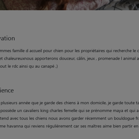
ation
mes famille d accueil pour chien pour les propriétaires qui recherche le 
 et chaleureuxnous apporterons douceur, câlin, jeux , promenade l animal 
tout le rdc ainsi qu au canapé ,)
ience
s plusieurs année que je garde des chiens à mon domicile, je garde toute ta
e possède un cavaliers king charles femelle qui se prénomme maya et qui a
entend avec tous les chiens nous avons garder récemment un bouldogue fr
e havanna qui reviens régulièrement car ses maîtres aime bien partir e