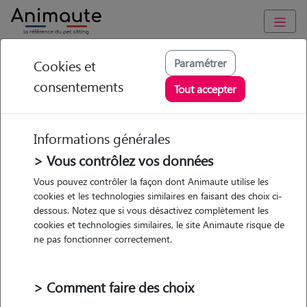
Animaute
/
Auvergne-Rhône-Alpes
/
Cantal
/
Lanobre
Paramétrer
Cookies et
consentements
Noemie - Petsitter à
Tout accepter
Lanobre
Informations générales
> Vous contrôlez vos données
Vous pouvez contrôler la façon dont Animaute utilise les
5
/5
(
2 avis
)
cookies et les technologies similaires en faisant des choix ci-
dessous. Notez que si vous désactivez complètement les
• 28 ans
cookies et technologies similaires, le site Animaute risque de
Garde
ne pas fonctionner correctement.
chez le Pet Sitter
> Comment faire des choix