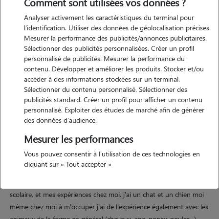
Comment sont utilisées vos données ?
Analyser activement les caractéristiques du terminal pour
l'identification. Utiliser des données de géolocalisation précises.
Mesurer la performance des publicités/annonces publicitaires.
Sélectionner des publicités personnalisées. Créer un profil
personnalisé de publicités. Mesurer la performance du
contenu. Développer et améliorer les produits. Stocker et/ou
Motivation
accéder à des informations stockées sur un terminal.
Sélectionner du contenu personnalisé. Sélectionner des
publicités standard. Créer un profil pour afficher un contenu
j'ai du temps à consacrer à vos animaux pendant votre absence alors
personnalisé. Exploiter des études de marché afin de générer
n'hésitez pas à me contacter ! j'ai 24 ans, une maison plutot grande
des données d'audience.
avec jardin clos et sécurisé. ............................................................................
Mesurer les performances
Vous pouvez consentir à l'utilisation de ces technologies en
Expérience
cliquant sur « Tout accepter »
j'ai l'habitude de m'occuper d'aniamux étant donné mon parcours
scolaire, et mes expériences chez moi. j'ai un chat et un chien moi
même chez moi à m'occuper j'ai de l'expérience également avec les
animaux de la ferme en général (chevaux, ane, poney, poules...)