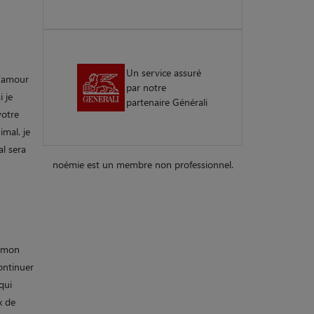
Un service assuré
d'amour
par notre
 je
partenaire Générali
votre
imal. je
al sera
noémie est un membre non professionnel.
s mon
continuer
qui
x de