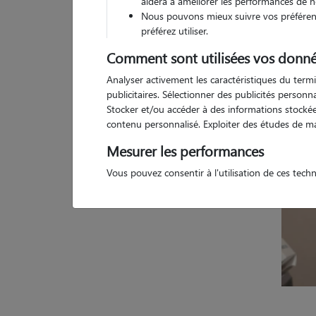
aidera à améliorer les performances de n
(
2 avis
)
Nous pouvons mieux suivre vos préférenc
5
/5
1 
préférez utiliser.
Comment sont utilisées vos donné
Analyser activement les caractéristiques du termi
publicitaires. Sélectionner des publicités person
Stocker et/ou accéder à des informations stockées
contenu personnalisé. Exploiter des études de m
Mesurer les performances
Vous pouvez consentir à l'utilisation de ces tech