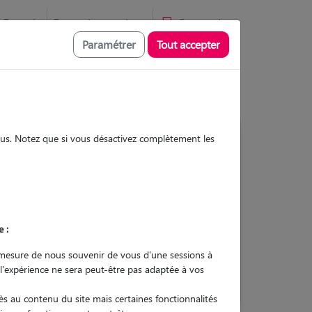
Favoris
Devenir pet sitter
Connexion
Paramétrer
Tout accepter
sous. Notez que si vous désactivez complètement les
4
Gardes réalisées
Contacter
e :
L'envoi d'une demande est sans
mesure de nous souvenir de vous d'une sessions à
engagement
 l'expérience ne sera peut-être pas adaptée à vos
s au contenu du site mais certaines fonctionnalités