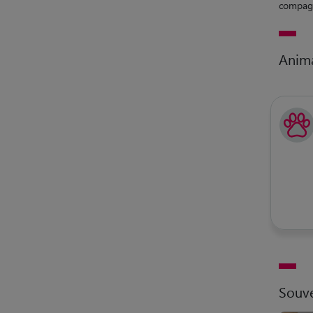
compagn
Anim
Souve