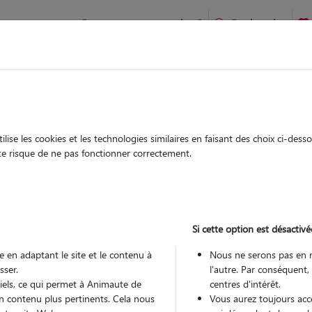
Comment ça marche ?
Recherche
te
/
Provence Alpes Côte d'Azur
/
Bouches-du-Rhône
/
Vitrolles
ise les cookies et les technologies similaires en faisant des choix ci-des
émie
ute risque de ne pas fonctionner correctement.
 sitter à VITROLLES 13127
 ans
Si cette option est désactivé
 en adaptant le site et le contenu à
Nous ne serons pas en 
sser.
l'autre. Par conséquent,
tiels, ce qui permet à Animaute de
centres d'intérêt.
n contenu plus pertinents. Cela nous
Vous aurez toujours accè