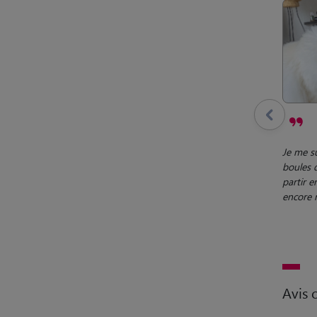
Je me s
boules d
partir e
encore 
Avis c