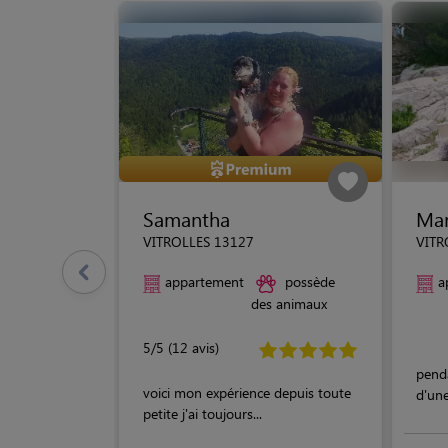
Samantha
Mar
VITROLLES 13127
VITR
appartement
possède
a
des animaux
5/5 (12 avis)
pend
voici mon expérience depuis toute
d'une
petite j'ai toujours...