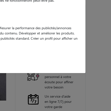
es ne fonctionneront peut-être pas.
Nos
. Mesurer la performance des publicités/annonces
garanties
e du contenu. Développer et améliorer les produits.
ublicités standard. Créer un profil pour afficher un
Une assistance
vétérinaire pour
chaque garde
Un conseiller
personnel à votre
écoute pour affiner
votre besoin
Un service d'aide
en ligne 7/7j pour
votre garde