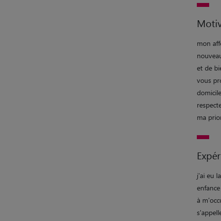
Motiv
mon aff
nouveau
et de bi
vous pr
domicile
respecte
ma prior
Expér
j'ai eu
enfance 
à m'occ
s'appell