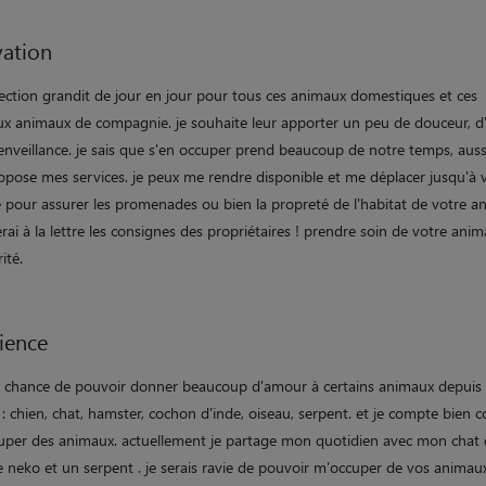
ation
ection grandit de jour en jour pour tous ces animaux domestiques et ces
x animaux de compagnie. je souhaite leur apporter un peu de douceur, 
enveillance. je sais que s'en occuper prend beaucoup de notre temps, aussi
opose mes services. je peux me rendre disponible et me déplacer jusqu'à 
 pour assurer les promenades ou bien la propreté de l'habitat de votre an
rai à la lettre les consignes des propriétaires ! prendre soin de votre anim
ité.
ience
 la chance de pouvoir donner beaucoup d'amour à certains animaux depui
: chien, chat, hamster, cochon d'inde, oiseau, serpent. et je compte bien 
uper des animaux. actuellement je partage mon quotidien avec mon chat 
e neko et un serpent . je serais ravie de pouvoir m'occuper de vos animau