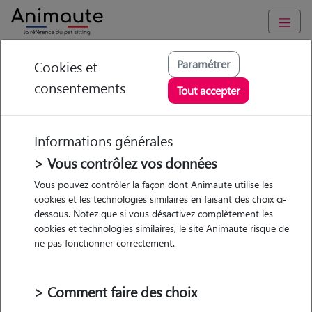
Animaute
/
Provence Alpes Côte d'Azur
/
Bouches-du-Rhône
/
Paramétrer
Cookies et
Marseille 13e Arrondissement
consentements
Tout accepter
Océane - Petsitter à
MARSEILLE 13
Informations générales
> Vous contrôlez vos données
Vous pouvez contrôler la façon dont Animaute utilise les
• 34 ans
cookies et les technologies similaires en faisant des choix ci-
dessous. Notez que si vous désactivez complètement les
cookies et technologies similaires, le site Animaute risque de
ne pas fonctionner correctement.
> Comment faire des choix
2 animaux
Appartement