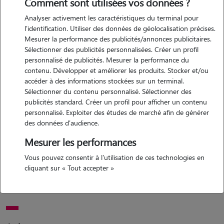
Comment sont utilisées vos données ?
Analyser activement les caractéristiques du terminal pour
l'identification. Utiliser des données de géolocalisation précises.
Motivation
Mesurer la performance des publicités/annonces publicitaires.
Sélectionner des publicités personnalisées. Créer un profil
j'ai du temps libre et les animaux sont ma passion je possède deux
personnalisé de publicités. Mesurer la performance du
chats dont un handicapé, j'aimerais mètre a profit mon temps libre
contenu. Développer et améliorer les produits. Stocker et/ou
pour m'occuper des loulou, je vivais avec 3 chiens (2 york et un bully)
accéder à des informations stockées sur un terminal.
et j'avais beaucoup de chats, j'aime m'occuper des animaux pour qu'il
Sélectionner du contenu personnalisé. Sélectionner des
publicités standard. Créer un profil pour afficher un contenu
soit bien dans leurs pattes
personnalisé. Exploiter des études de marché afin de générer
des données d'audience.
Mesurer les performances
Expérience
Vous pouvez consentir à l'utilisation de ces technologies en
je connais beaucoup de chose sur les chats et les chiens, j'ai déjà fait
cliquant sur « Tout accepter »
des mises bas de mes minettes et quand mes animaux sont malade
je sais les soigné, pareil pour les chiens j'ai pas mal de connaissance