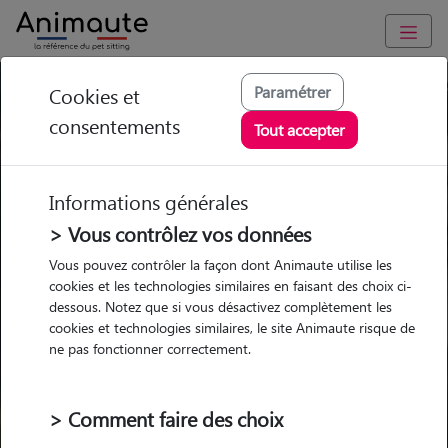
Trouvez votre gardien idéal !
Paramétrer
Cookies et
consentements
Tout accepter
Informations générales
Garde
Garde
Promenades
Promenades
chez le Pet Sitter
chez le Pet Sitter
Visites
Visites
> Vous contrôlez vos données
Vous pouvez contrôler la façon dont Animaute utilise les
Ville
cookies et les technologies similaires en faisant des choix ci-
dessous. Notez que si vous désactivez complètement les
cookies et technologies similaires, le site Animaute risque de
ne pas fonctionner correctement.
Pour quel animal ?
> Comment faire des choix