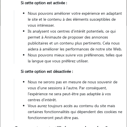
Trouver mon Pet Sitter
Si cette option est activée :
Nous pouvons améliorer votre expérience en adaptant
Compte pet sitter qui n'existe plus
le site et le contenu à des éléments susceptibles de
vous intéresser.
Ils analysent vos centres d'intérêt potentiels, ce qui
permet à Animaute de proposer des annonces
publicitaires et un contenu plus pertinents. Cela nous
aidera à améliorer les performances de notre site Web.
Nous pouvons mieux suivre vos préférences, telles que
Petsitter inactif
la langue que vous préférez utiliser.
Si cette option est désactivée :
Ce pet sitter n'existe pas/plus sur notre site. Merci de
Nous ne serons pas en mesure de nous souvenir de
renouveler votre recherche.
vous d'une sessions à l'autre. Par conséquent,
l'expérience ne sera peut-être pas adaptée à vos
centres d'intérêt.
Vous aurez toujours accès au contenu du site mais
certaines fonctionnalités qui dépendent des cookies ne
fonctionneront peut-être pas.