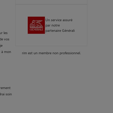
Un service assuré
par notre
partenaire Générali
r les
 de vos
je
rt à mon
rim est un membre non professionnel.
èrement
rai soin