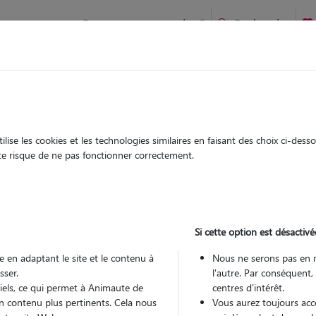
Comment ça marche ?
Recherche
te
/
Ile-de-France
/
Hauts-de-Seine
/
Bois-Colombes
ise les cookies et les technologies similaires en faisant des choix ci-des
m
ute risque de ne pas fonctionner correctement.
 sitter à BOIS COLOMBES 92270
 ans
Si cette option est désactivé
arde
 le Pet Sitter
 en adaptant le site et le contenu à
Nous ne serons pas en 
sser.
l'autre. Par conséquent,
tiels, ce qui permet à Animaute de
centres d'intérêt.
n contenu plus pertinents. Cela nous
Vous aurez toujours accè