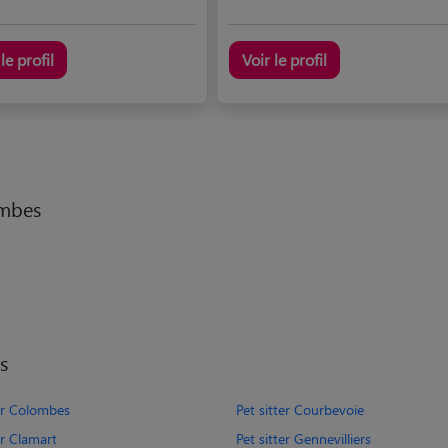
le profil
Voir le profil
ombes
s
ter Colombes
Pet sitter Courbevoie
er Clamart
Pet sitter Gennevilliers