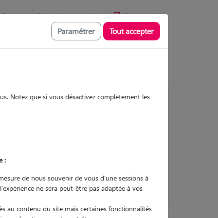
Favoris
Devenir pet sitter
Connexion
Paramétrer
Tout accepter
sous. Notez que si vous désactivez complètement les
Contacter
e :
L'envoi d'une demande est sans
engagement
mesure de nous souvenir de vous d'une sessions à
 l'expérience ne sera peut-être pas adaptée à vos
s au contenu du site mais certaines fonctionnalités