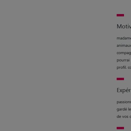
Motiv
madame,
animaux 
compagno
pourrai 
profil. 
Expér
passionn
gardé le
de vos 