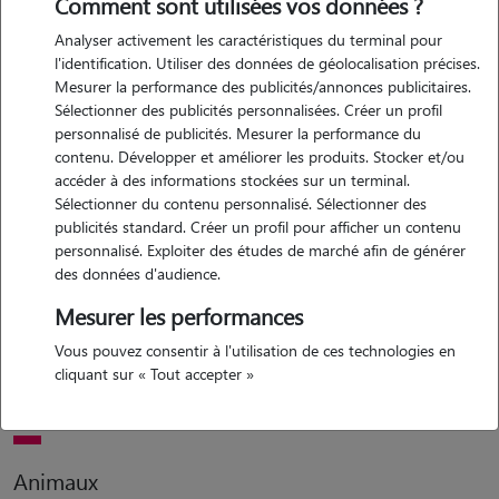
Comment sont utilisées vos données ?
Analyser activement les caractéristiques du terminal pour
Motivation
l'identification. Utiliser des données de géolocalisation précises.
Mesurer la performance des publicités/annonces publicitaires.
bonjour, ayant toujours grandi entourée d'animaux (chiens, chats et
Sélectionner des publicités personnalisées. Créer un profil
lapins), je serai ravie de venir prendre soin de vos petites bêtes
personnalisé de publicités. Mesurer la performance du
pendant vos déplacements ou pour vous soulager. je me tiens à
contenu. Développer et améliorer les produits. Stocker et/ou
votre disposition pour un échange. romane
accéder à des informations stockées sur un terminal.
Sélectionner du contenu personnalisé. Sélectionner des
publicités standard. Créer un profil pour afficher un contenu
personnalisé. Exploiter des études de marché afin de générer
Expérience
des données d'audience.
bonjour, ayant toujours grandi entourée d'animaux (chiens, chats et
Mesurer les performances
lapins), je serai ravie de venir prendre soin de vos petites bêtes
Vous pouvez consentir à l'utilisation de ces technologies en
pendant vos déplacements ou pour vous soulager. je me tiens à
cliquant sur « Tout accepter »
votre disposition pour un échange. romane
Animaux