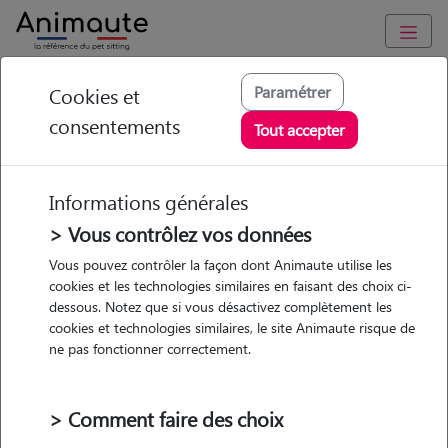
Animaute
/
Ile-de-France
/
Paris
/
Paris 10e Arrondissement
Paramétrer
Cookies et
consentements
Romane - Petsitter à
Tout accepter
PARIS 10
Informations générales
> Vous contrôlez vos données
• 29 ans
Vous pouvez contrôler la façon dont Animaute utilise les
cookies et les technologies similaires en faisant des choix ci-
dessous. Notez que si vous désactivez complètement les
cookies et technologies similaires, le site Animaute risque de
ne pas fonctionner correctement.
2 animaux
Appartement
> Comment faire des choix