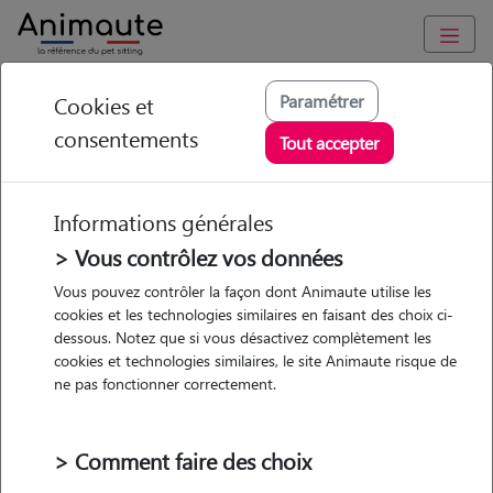
Animaute
/
Ile-de-France
/
Yvelines
/
Vélizy-Villacoublay
Paramétrer
Cookies et
consentements
Romane - Petsitter à
Tout accepter
VELIZY
VILLACOUBLAY
Informations générales
> Vous contrôlez vos données
Vous pouvez contrôler la façon dont Animaute utilise les
cookies et les technologies similaires en faisant des choix ci-
• 24 ans
dessous. Notez que si vous désactivez complètement les
Garde
cookies et technologies similaires, le site Animaute risque de
chez le Pet Sitter
ne pas fonctionner correctement.
> Comment faire des choix