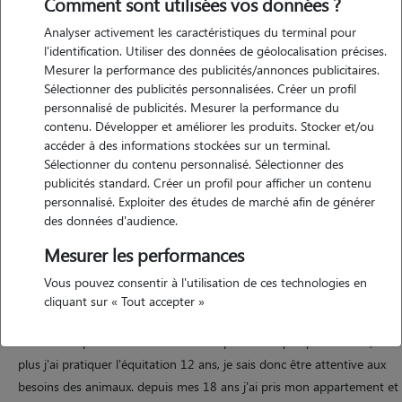
Comment sont utilisées vos données ?
Analyser activement les caractéristiques du terminal pour
l'identification. Utiliser des données de géolocalisation précises.
Mesurer la performance des publicités/annonces publicitaires.
Sélectionner des publicités personnalisées. Créer un profil
Motivation
personnalisé de publicités. Mesurer la performance du
contenu. Développer et améliorer les produits. Stocker et/ou
accéder à des informations stockées sur un terminal.
je souhaite garder des animaux parce que j'aime passer du temps
Sélectionner du contenu personnalisé. Sélectionner des
avec eux, m'occuper d'eux et leur apporter de la compagnie quand
publicités standard. Créer un profil pour afficher un contenu
leurs propriétaires sont absents. c'est un plaisir de les voir heureux et
personnalisé. Exploiter des études de marché afin de générer
de savoir que je contribue à leur bien-être.
des données d'audience.
Mesurer les performances
Expérience
Vous pouvez consentir à l'utilisation de ces technologies en
cliquant sur « Tout accepter »
j'ai grandit avec des animaux toutes ma vie (chiens, chats, poules,
même un lapin et des chèvres naines pendants quelques années). de
plus j'ai pratiquer l'équitation 12 ans, je sais donc être attentive aux
besoins des animaux. depuis mes 18 ans j'ai pris mon appartement et