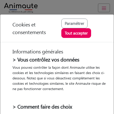
Animaute
/
Nouvelle Aquitaine
/
Gironde
/
Galgon
Paramétrer
Cookies et
consentements
Sarah - Petsitter à
Tout accepter
GALGON
Informations générales
> Vous contrôlez vos données
Vous pouvez contrôler la façon dont Animaute utilise les
5
/5
(
2 avis
)
cookies et les technologies similaires en faisant des choix ci-
dessous. Notez que si vous désactivez complètement les
• 34 ans
cookies et technologies similaires, le site Animaute risque de
ne pas fonctionner correctement.
> Comment faire des choix