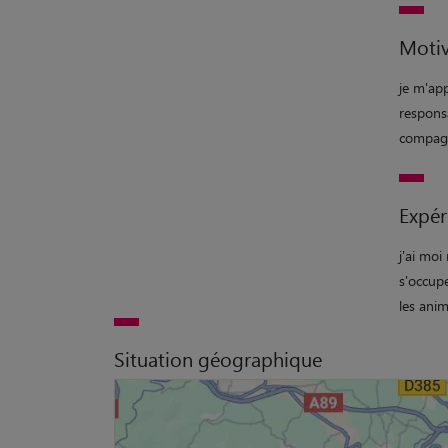
Motiv
je m'app
responsa
compagno
Expér
j'ai mo
s'occupe
les ani
Situation géographique