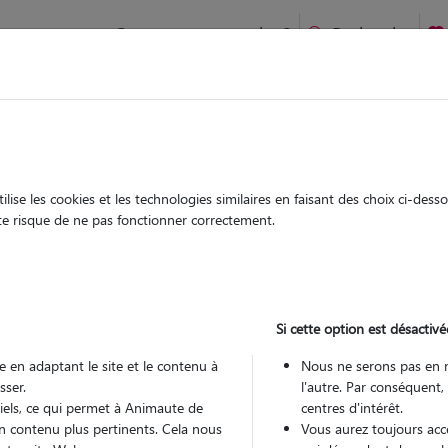
Comment ça marche ?
Recherche
te
/
Bruxelles-Capitale
/
Bruxelles-Capitale
/
Bourg-en-Bresse
ise les cookies et les technologies similaires en faisant des choix ci-des
lene
ute risque de ne pas fonctionner correctement.
 sitter à Bourg-en-Bresse 01000
 ans
Si cette option est désactivé
 en adaptant le site et le contenu à
Nous ne serons pas en 
sser.
l'autre. Par conséquent,
tiels, ce qui permet à Animaute de
centres d'intérêt.
n contenu plus pertinents. Cela nous
Vous aurez toujours accè