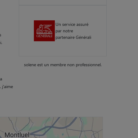
Un service assuré
par notre
s
partenaire Générali
i.
solene est un membre non professionnel.
 a
. j'aime