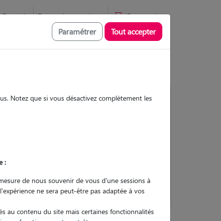
Favoris
Devenir pet sitter
Connexion
Paramétrer
Tout accepter
sous. Notez que si vous désactivez complètement les
Contacter
e :
L'envoi d'une demande est sans
engagement
mesure de nous souvenir de vous d'une sessions à
 l'expérience ne sera peut-être pas adaptée à vos
s au contenu du site mais certaines fonctionnalités