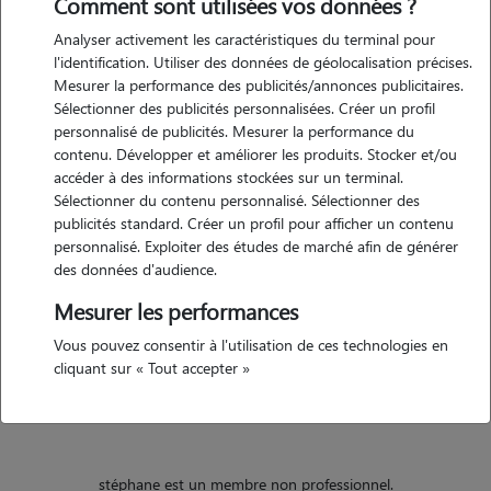
Comment sont utilisées vos données ?
Analyser activement les caractéristiques du terminal pour
Motivation
l'identification. Utiliser des données de géolocalisation précises.
Mesurer la performance des publicités/annonces publicitaires.
je suis passionné par les chiens et j'aimerais dans quelque année
Sélectionner des publicités personnalisées. Créer un profil
trouver un métier stable en rapport avec ces derniers. en attendant
personnalisé de publicités. Mesurer la performance du
d'avoir les compétences nécessaires j'aimerais maximiser le temps
contenu. Développer et améliorer les produits. Stocker et/ou
passer avec tout types de chiens.
accéder à des informations stockées sur un terminal.
Sélectionner du contenu personnalisé. Sélectionner des
publicités standard. Créer un profil pour afficher un contenu
personnalisé. Exploiter des études de marché afin de générer
Expérience
des données d'audience.
j'ai quelque fois sortie le chien de certains de mes amis. je n'ai pas
Mesurer les performances
une grande expérience mais je suis motivé, patient, équipé d'un
Vous pouvez consentir à l'utilisation de ces technologies en
grand sang froid et attentionné ce qui me permettra je pense de
cliquant sur « Tout accepter »
m'occuper du mieux possible de vos animaux.
stéphane est un membre non professionnel.