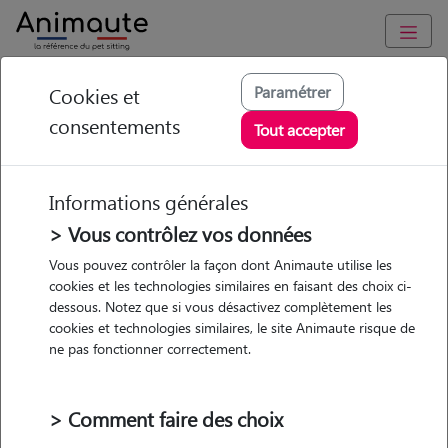
Animaute
/
Ile-de-France
/
Val-d'Oise
/
Montmorency
Paramétrer
Cookies et
consentements
Stéphane - Petsitter à
Tout accepter
MONTMORENCY
Informations générales
> Vous contrôlez vos données
• 25 ans
Vous pouvez contrôler la façon dont Animaute utilise les
cookies et les technologies similaires en faisant des choix ci-
dessous. Notez que si vous désactivez complètement les
cookies et technologies similaires, le site Animaute risque de
ne pas fonctionner correctement.
Pas d'animaux
Appartement
> Comment faire des choix