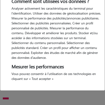
Comment sont utilisées vos données ?
Analyser activement les caractéristiques du terminal pour
l'identification. Utiliser des données de géolocalisation précises.
Mesurer la performance des publicités/annonces publicitaires.
Sélectionner des publicités personnalisées. Créer un profil
personnalisé de publicités. Mesurer la performance du
contenu. Développer et améliorer les produits. Stocker et/ou
Motivation
accéder à des informations stockées sur un terminal.
Sélectionner du contenu personnalisé. Sélectionner des
publicités standard. Créer un profil pour afficher un contenu
je souhaite faire du pet sitting car j'ai toujours aimé m'occuper des
personnalisé. Exploiter des études de marché afin de générer
animaux. ayant grandi avec des chiens, chats, poules et cochons
des données d'audience.
d'inde, c'est quelque chose qui me plaît vraiment et avec lequel je
Mesurer les performances
suis très à l'aise ? pouvoir rendre service aux propriétaires tout en
passant du temps avec des animaux est pour moi une vraie
Vous pouvez consentir à l'utilisation de ces technologies en
motivation. je prends plaisir à m'occuper d'eux, à veiller à leur bien-
cliquant sur « Tout accepter »
être et à faire en sorte qu'ils ne manquent de rien pendant votre
absence.