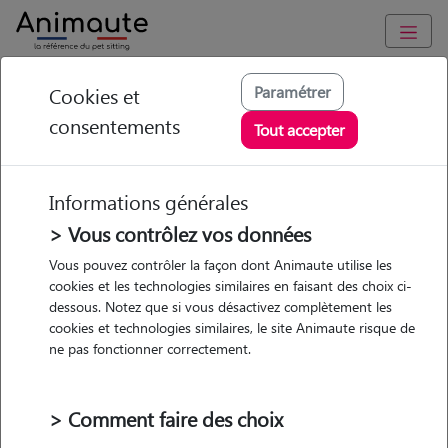
Animaute
/
Ile-de-France
/
Essonne
/
Brétigny-sur-Orge
Paramétrer
Cookies et
consentements
Typhaine - Petsitter à
Tout accepter
BRETIGNY SUR ORGE
Informations générales
> Vous contrôlez vos données
Vous pouvez contrôler la façon dont Animaute utilise les
5
/5
(
3 avis
)
cookies et les technologies similaires en faisant des choix ci-
dessous. Notez que si vous désactivez complètement les
• 23 ans
cookies et technologies similaires, le site Animaute risque de
Garde
ne pas fonctionner correctement.
chez le Pet Sitter
> Comment faire des choix