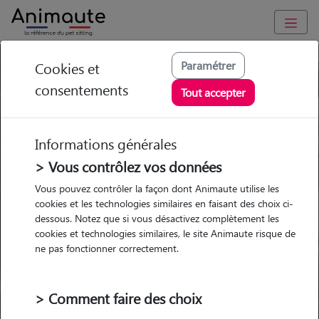
Paramétrer
Cookies et
Trouvez votre gardien idéal !
consentements
Tout accepter
Informations générales
Garde
Garde
Promenades
Promenades
chez le Pet Sitter
chez le Pet Sitter
> Vous contrôlez vos données
Visites
Visites
Vous pouvez contrôler la façon dont Animaute utilise les
cookies et les technologies similaires en faisant des choix ci-
dessous. Notez que si vous désactivez complètement les
cookies et technologies similaires, le site Animaute risque de
ne pas fonctionner correctement.
Pour quel animal ?
> Comment faire des choix