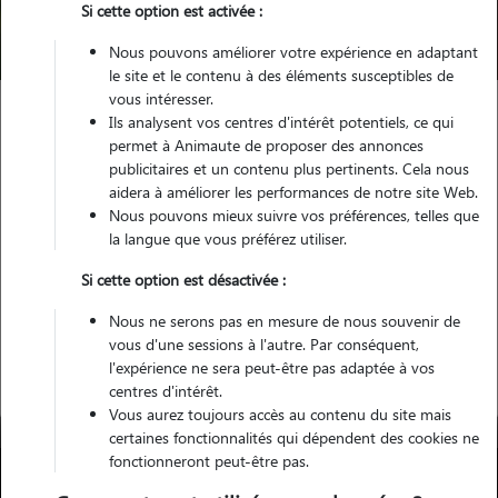
Si cette option est activée :
Trouver mon Pet Sitter
Nous pouvons améliorer votre expérience en adaptant
le site et le contenu à des éléments susceptibles de
vous intéresser.
Ils analysent vos centres d'intérêt potentiels, ce qui
Garde animaux
France
Auvergne-Rhône-Alpes
Isère
permet à Animaute de proposer des annonces
Charvieu-Chavagneux
publicitaires et un contenu plus pertinents. Cela nous
aidera à améliorer les performances de notre site Web.
Nous pouvons mieux suivre vos préférences, telles que
la langue que vous préférez utiliser.
Nos promeneurs à Charvieu-
Si cette option est désactivée :
Chavagneux
Nous ne serons pas en mesure de nous souvenir de
vous d'une sessions à l'autre. Par conséquent,
l'expérience ne sera peut-être pas adaptée à vos
centres d'intérêt.
Vous aurez toujours accès au contenu du site mais
certaines fonctionnalités qui dépendent des cookies ne
fonctionneront peut-être pas.