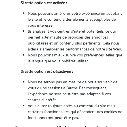
Si cette option est activée :
Trouver mon Pet Sitter
Nous pouvons améliorer votre expérience en adaptant
le site et le contenu à des éléments susceptibles de
vous intéresser.
Ils analysent vos centres d'intérêt potentiels, ce qui
Garde animaux
France
Normandie
Orne
permet à Animaute de proposer des annonces
Domfront en Poiraie
publicitaires et un contenu plus pertinents. Cela nous
aidera à améliorer les performances de notre site Web.
Nous pouvons mieux suivre vos préférences, telles que
la langue que vous préférez utiliser.
Nos promeneurs à Domfront en
Si cette option est désactivée :
Poiraie
Nous ne serons pas en mesure de nous souvenir de
vous d'une sessions à l'autre. Par conséquent,
l'expérience ne sera peut-être pas adaptée à vos
centres d'intérêt.
Vous aurez toujours accès au contenu du site mais
certaines fonctionnalités qui dépendent des cookies ne
fonctionneront peut-être pas.