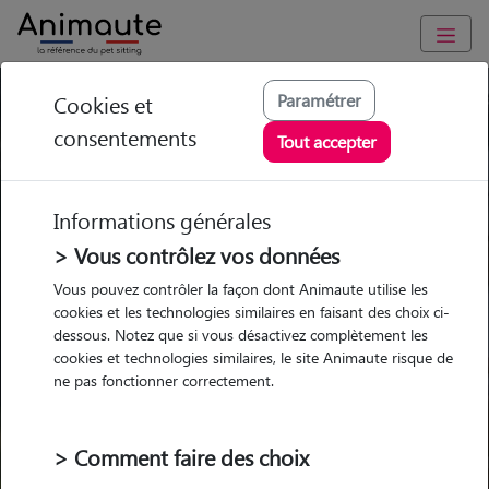
Paramétrer
Cookies et
Trouvez votre gardien idéal !
consentements
Tout accepter
Informations générales
Garde
Garde
Promenades
Promenades
chez le Pet Sitter
chez le Pet Sitter
> Vous contrôlez vos données
Visites
Visites
Vous pouvez contrôler la façon dont Animaute utilise les
cookies et les technologies similaires en faisant des choix ci-
dessous. Notez que si vous désactivez complètement les
cookies et technologies similaires, le site Animaute risque de
ne pas fonctionner correctement.
Pour quel animal ?
> Comment faire des choix