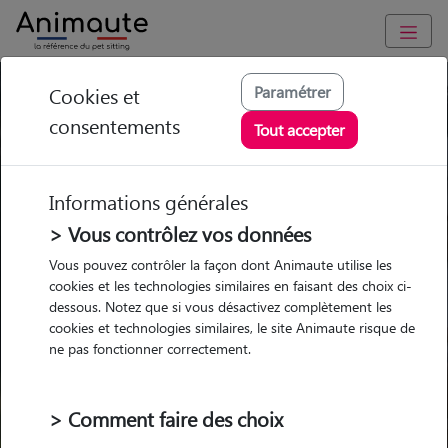
Paramétrer
Cookies et
Trouvez votre gardien idéal !
consentements
Tout accepter
Informations générales
Garde
Garde
Promenades
Promenades
chez le Pet Sitter
chez le Pet Sitter
> Vous contrôlez vos données
Visites
Visites
Vous pouvez contrôler la façon dont Animaute utilise les
cookies et les technologies similaires en faisant des choix ci-
dessous. Notez que si vous désactivez complètement les
cookies et technologies similaires, le site Animaute risque de
ne pas fonctionner correctement.
Pour quel animal ?
> Comment faire des choix