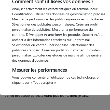
Comment sont utilisées vos données ?
Analyser activement les caractéristiques du terminal pour
l'identification. Utiliser des données de géolocalisation précises.
Mesurer la performance des publicités/annonces publicitaires.
Sélectionner des publicités personnalisées. Créer un profil
personnalisé de publicités. Mesurer la performance du
contenu. Développer et améliorer les produits. Stocker et/ou
accéder à des informations stockées sur un terminal.
Sélectionner du contenu personnalisé. Sélectionner des
publicités standard. Créer un profil pour afficher un contenu
Lauren
personnalisé. Exploiter des études de marché afin de générer
des données d'audience.
GRENOBLE 38600
Mesurer les performances
appartement
Vous pouvez consentir à l'utilisation de ces technologies en
cliquant sur « Tout accepter »
5/5 (9 avis)
J’ai eu beaucoup de chats étant plus jeune, donc je sais...