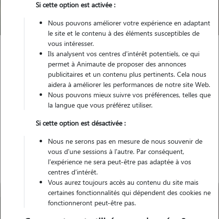
Si cette option est activée :
Trouver mon Pet Sitter
Nous pouvons améliorer votre expérience en adaptant
le site et le contenu à des éléments susceptibles de
vous intéresser.
Ils analysent vos centres d'intérêt potentiels, ce qui
Garde animaux
France
Bourgogne-Franche-Comte
permet à Animaute de proposer des annonces
Doubs
L' Isle-sur-le-Doubs
publicitaires et un contenu plus pertinents. Cela nous
aidera à améliorer les performances de notre site Web.
Nous pouvons mieux suivre vos préférences, telles que
la langue que vous préférez utiliser.
Nos promeneurs à L' Isle-sur-le-
Si cette option est désactivée :
Doubs
Nous ne serons pas en mesure de nous souvenir de
vous d'une sessions à l'autre. Par conséquent,
l'expérience ne sera peut-être pas adaptée à vos
centres d'intérêt.
Vous aurez toujours accès au contenu du site mais
certaines fonctionnalités qui dépendent des cookies ne
fonctionneront peut-être pas.