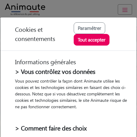
Paramétrer
Cookies et
Trouvez votre gardien idéal !
consentements
Tout accepter
Informations générales
Garde
Garde
Promenades
Promenades
chez le Pet Sitter
chez le Pet Sitter
> Vous contrôlez vos données
Visites
Visites
Vous pouvez contrôler la façon dont Animaute utilise les
cookies et les technologies similaires en faisant des choix ci-
dessous. Notez que si vous désactivez complètement les
cookies et technologies similaires, le site Animaute risque de
ne pas fonctionner correctement.
Pour quel animal ?
> Comment faire des choix