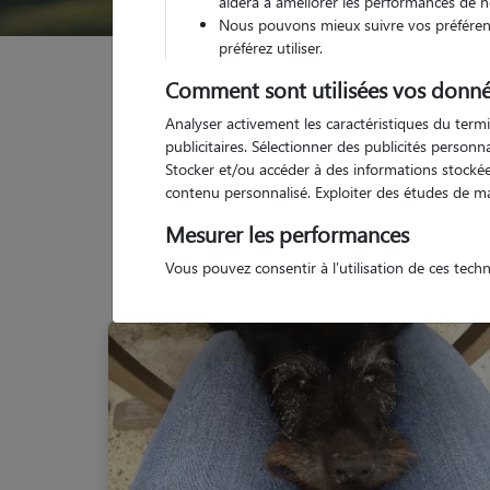
aidera à améliorer les performances de n
Nous pouvons mieux suivre vos préférenc
préférez utiliser.
Garde animaux
France
Nouvelle Aquitaine
L
Comment sont utilisées vos donné
Analyser activement les caractéristiques du termi
publicitaires. Sélectionner des publicités person
Stocker et/ou accéder à des informations stockées
contenu personnalisé. Exploiter des études de m
N
Mesurer les performances
Vous pouvez consentir à l'utilisation de ces tech