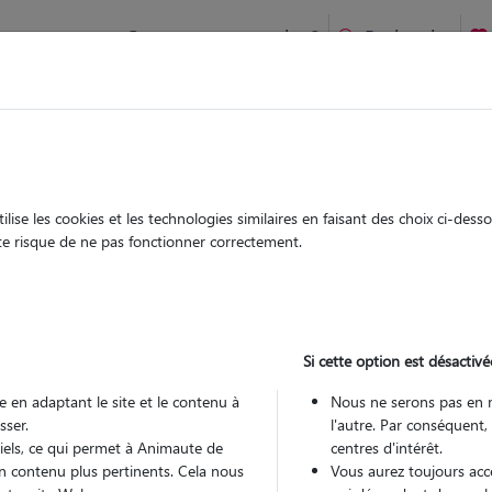
Comment ça marche ?
Recherche
ien idéal !
rifiés
Garde
Garde
chez le Pet Sitter
chez le Pet Sitter
ise les cookies et les technologies similaires en faisant des choix ci-des
ute risque de ne pas fonctionner correctement.
Si cette option est désactivé
Pou
 en adaptant le site et le contenu à
Nous ne serons pas en 
sser.
l'autre. Par conséquent,
tiels, ce qui permet à Animaute de
centres d'intérêt.
Trouv
n contenu plus pertinents. Cela nous
Vous aurez toujours accè