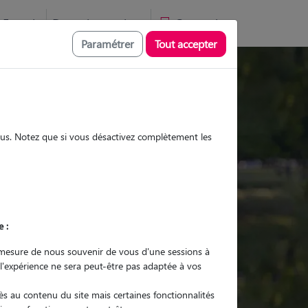
Favoris
Devenir pet sitter
Connexion
Paramétrer
Tout accepter
Promenades
Promenades
Visites
Visites
sous. Notez que si vous désactivez complètement les
e :
r quel animal ?
mesure de nous souvenir de vous d'une sessions à
 l'expérience ne sera peut-être pas adaptée à vos
er mon Pet Sitter
s au contenu du site mais certaines fonctionnalités