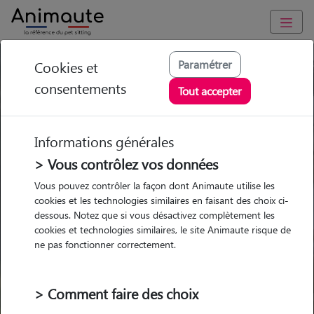
Paramétrer
Cookies et
Trouvez votre gardien idéal !
consentements
Tout accepter
Informations générales
Garde
Garde
Promenades
Promenades
chez le Pet Sitter
chez le Pet Sitter
> Vous contrôlez vos données
Visites
Visites
Vous pouvez contrôler la façon dont Animaute utilise les
cookies et les technologies similaires en faisant des choix ci-
dessous. Notez que si vous désactivez complètement les
cookies et technologies similaires, le site Animaute risque de
ne pas fonctionner correctement.
Pour quel animal ?
> Comment faire des choix