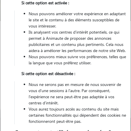
Si cette option est activée :
Trouver mon Pet Sitter
Nous pouvons améliorer votre expérience en adaptant
le site et le contenu à des éléments susceptibles de
vous intéresser.
Ils analysent vos centres d'intérêt potentiels, ce qui
Garde animaux
France
Centre-Val-de-Loire
Loir-et-Cher
permet à Animaute de proposer des annonces
Romorantin-Lanthenay
publicitaires et un contenu plus pertinents. Cela nous
aidera à améliorer les performances de notre site Web.
Nous pouvons mieux suivre vos préférences, telles que
la langue que vous préférez utiliser.
Nos promeneurs à Romorantin-
Si cette option est désactivée :
Lanthenay
Nous ne serons pas en mesure de nous souvenir de
vous d'une sessions à l'autre. Par conséquent,
l'expérience ne sera peut-être pas adaptée à vos
centres d'intérêt.
Vous aurez toujours accès au contenu du site mais
certaines fonctionnalités qui dépendent des cookies ne
fonctionneront peut-être pas.