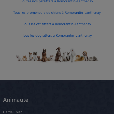
Toutes nos petsitters à Romorantin-Lanthenay
Tous les promeneurs de chiens à Romorantin-Lanthenay
Tous les cat sitters à Romorantin-Lanthenay
Tous les dog sitters à Romorantin-Lanthenay
Animaute
Garde Chien