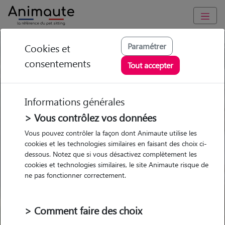
Paramétrer
Cookies et
Trouvez votre gardien idéal !
consentements
Tout accepter
Informations générales
Garde
Garde
Promenades
Promenades
chez le Pet Sitter
chez le Pet Sitter
> Vous contrôlez vos données
Visites
Visites
Vous pouvez contrôler la façon dont Animaute utilise les
cookies et les technologies similaires en faisant des choix ci-
dessous. Notez que si vous désactivez complètement les
cookies et technologies similaires, le site Animaute risque de
ne pas fonctionner correctement.
Pour quel animal ?
> Comment faire des choix