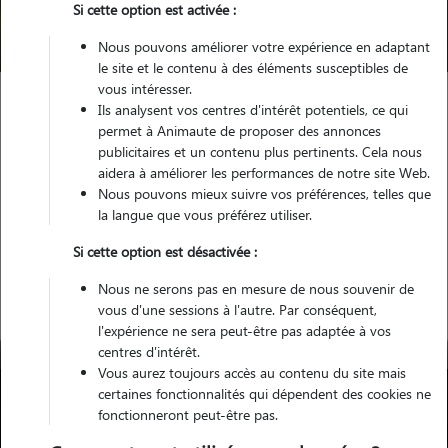
Si cette option est activée :
Trouver mon Pet Sitter
Nous pouvons améliorer votre expérience en adaptant
le site et le contenu à des éléments susceptibles de
vous intéresser.
Ils analysent vos centres d'intérêt potentiels, ce qui
Garde animaux
France
Nouvelle Aquitaine
permet à Animaute de proposer des annonces
Lot-et-Garonne
Saint-Astier
publicitaires et un contenu plus pertinents. Cela nous
aidera à améliorer les performances de notre site Web.
Nous pouvons mieux suivre vos préférences, telles que
la langue que vous préférez utiliser.
Nos promeneurs à Saint-Astier
Si cette option est désactivée :
Nous ne serons pas en mesure de nous souvenir de
vous d'une sessions à l'autre. Par conséquent,
l'expérience ne sera peut-être pas adaptée à vos
centres d'intérêt.
Vous aurez toujours accès au contenu du site mais
certaines fonctionnalités qui dépendent des cookies ne
fonctionneront peut-être pas.