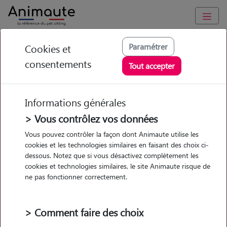
La maladie inflammatoire
Paramétrer
Cookies et
consentements
chronique de l’intestin chez le
Tout accepter
chat (MICI)
Informations générales
> Vous contrôlez vos données
Vous pouvez contrôler la façon dont Animaute utilise les
cookies et les technologies similaires en faisant des choix ci-
Garde
Garde
Promenades
Promenades
dessous. Notez que si vous désactivez complètement les
chez le Pet Sitter
chez le Pet Sitter
Visites
Visites
cookies et technologies similaires, le site Animaute risque de
ne pas fonctionner correctement.
Ville
> Comment faire des choix