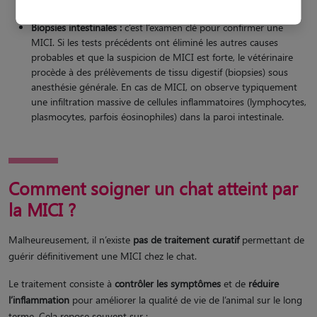
Imagerie médicale :
pour visualiser les organes digestifs.
Biopsies intestinales :
c’est l’examen clé pour confirmer une
MICI. Si les tests précédents ont éliminé les autres causes
probables et que la suspicion de MICI est forte, le vétérinaire
procède à des prélèvements de tissu digestif (biopsies) sous
anesthésie générale. En cas de MICI, on observe typiquement
une infiltration massive de cellules inflammatoires (lymphocytes,
plasmocytes, parfois éosinophiles) dans la paroi intestinale.
Comment soigner un chat atteint par
la MICI ?
Malheureusement, il n’existe
pas de traitement curatif
permettant de
guérir définitivement une MICI chez le chat.
Le traitement consiste à
contrôler les symptômes
et de
réduire
l’inflammation
pour améliorer la qualité de vie de l’animal sur le long
terme. Cela repose souvent sur :