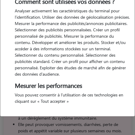
Comment sont utilisées vos données ?
chat (MICI)
Analyser activement les caractéristiques du terminal pour
l'identification. Utiliser des données de géolocalisation précises.
Cet article et les informations qu’il contient ne remplacent en aucun
Mesurer la performance des publicités/annonces publicitaires.
cas les conseils et avis de votre vétérinaire. En cas de doutes,
Sélectionner des publicités personnalisées. Créer un profil
symptômes, questions, prenez rendez-vous chez votre vétérinaire !
personnalisé de publicités. Mesurer la performance du
contenu. Développer et améliorer les produits. Stocker et/ou
La MICI, ou maladie inflammatoire chronique de l’intestin, est une
accéder à des informations stockées sur un terminal.
affection digestive qui touche de nombreux chats adultes. Bien qu’elle
Sélectionner du contenu personnalisé. Sélectionner des
ne soit pas directement mortelle si elle est correctement prise en
publicités standard. Créer un profil pour afficher un contenu
charge, elle nécessite un traitement au long cours (parfois à vie) afin
personnalisé. Exploiter des études de marché afin de générer
de préserver la qualité de vie de l’animal.
des données d'audience.
Mesurer les performances
Vous pouvez consentir à l'utilisation de ces technologies en
Ce qu’il faut retenir sur la MICI du chat
cliquant sur « Tout accepter »
La MICI est une inflammation chronique de l’intestin, due
à un dérèglement du système immunitaire.
Elle peut provoquer vomissements, diarrhées, perte de
poids et appétit variable sur plusieurs semaines ou mois.