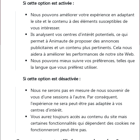
Si cette option est activée :
Pour quel animal ?
Nous pouvons améliorer votre expérience en adaptant
le site et le contenu à des éléments susceptibles de
vous intéresser.
Trouver mon Pet Sitter
Ils analysent vos centres d'intérêt potentiels, ce qui
permet à Animaute de proposer des annonces
publicitaires et un contenu plus pertinents. Cela nous
aidera à améliorer les performances de notre site Web.
Nous pouvons mieux suivre vos préférences, telles que
Garde d'animaux
la langue que vous préférez utiliser.
La maladie inflammatoire chronique de l’intestin chez le chat
Si cette option est désactivée :
(MICI)
Nous ne serons pas en mesure de nous souvenir de
Catégories de cette page
Santé Chat
vous d'une sessions à l'autre. Par conséquent,
l'expérience ne sera peut-être pas adaptée à vos
Article publié le 18/07/2025 et mis à jour le 10/09/2025
centres d'intérêt.
Vous aurez toujours accès au contenu du site mais
La maladie inflammatoire
certaines fonctionnalités qui dépendent des cookies ne
fonctionneront peut-être pas.
chronique de l’intestin chez le