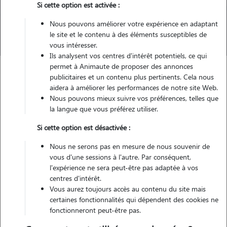
Pour quel animal ?
Si cette option est activée :
Nous pouvons améliorer votre expérience en adaptant
Trouver mon Pet Sitter
le site et le contenu à des éléments susceptibles de
vous intéresser.
Ils analysent vos centres d'intérêt potentiels, ce qui
permet à Animaute de proposer des annonces
publicitaires et un contenu plus pertinents. Cela nous
aidera à améliorer les performances de notre site Web.
Garde d'animaux
Piroplasmose chien - babésiose
Nous pouvons mieux suivre vos préférences, telles que
la langue que vous préférez utiliser.
Catégories de cette page
Santé Chien
Si cette option est désactivée :
Article publié le 10/04/2025 et mis à jour le 10/09/2025
Nous ne serons pas en mesure de nous souvenir de
vous d'une sessions à l'autre. Par conséquent,
La piroplasmose du chien
l'expérience ne sera peut-être pas adaptée à vos
(babésiose canine) : tout savoir
centres d'intérêt.
Vous aurez toujours accès au contenu du site mais
sur cette maladie
certaines fonctionnalités qui dépendent des cookies ne
fonctionneront peut-être pas.
Cet article et les informations qu’il contient ne remplace en aucun cas