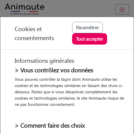
Piroplasmose chien -
Paramétrer
Cookies et
consentements
babésiose
Tout accepter
Informations générales
> Vous contrôlez vos données
Garde
Garde
Promenades
Promenades
Vous pouvez contrôler la façon dont Animaute utilise les
chez le Pet Sitter
chez le Pet Sitter
Visites
Visites
cookies et les technologies similaires en faisant des choix ci-
dessous. Notez que si vous désactivez complètement les
cookies et technologies similaires, le site Animaute risque de
Ville
ne pas fonctionner correctement.
> Comment faire des choix