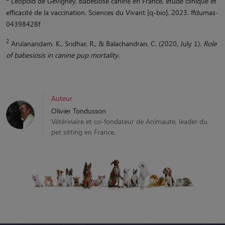
Léopold de Gevigney. Babésiose canine en France, étude clinique et
efficacité de la vaccination. Sciences du Vivant [q-bio]. 2023. ffdumas-
04398428f
2
Arulanandam, K., Sridhar, R., & Balachandran, C. (2020, July 1).
Role
of babesiosis in canine pup mortality
.
Auteur
Olivier Tondusson
Vétérinaire et co-fondateur de Animaute, leader du
pet sitting en France.