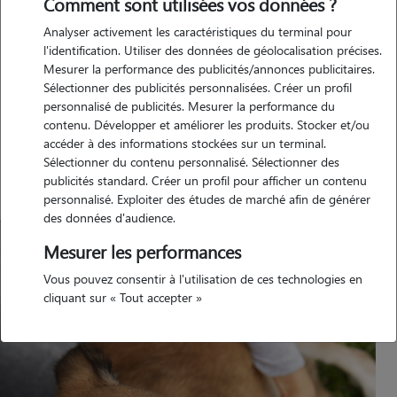
Comment sont utilisées vos données ?
les conseils et avis de votre vétérinaire. En cas de doutes, symptômes,
questions, prenez rendez-vous chez votre vétérinaire !
Analyser activement les caractéristiques du terminal pour
l'identification. Utiliser des données de géolocalisation précises.
La piroplasmose du chien, aussi appelée babésiose canine, est une
Mesurer la performance des publicités/annonces publicitaires.
maladie parasitaire transmise par les tiques. Elle s’attaque aux
Sélectionner des publicités personnalisées. Créer un profil
globules rouges et peut être très grave si elle n’est pas traitée
personnalisé de publicités. Mesurer la performance du
contenu. Développer et améliorer les produits. Stocker et/ou
rapidement. En France, c’est l’une des
maladies vectorielles les plus
accéder à des informations stockées sur un terminal.
courantes chez le chien
​. Heureusement, les traitements sont plutôt
Sélectionner du contenu personnalisé. Sélectionner des
efficaces et donnent de très bons résultats.
publicités standard. Créer un profil pour afficher un contenu
personnalisé. Exploiter des études de marché afin de générer
des données d'audience.
Mesurer les performances
Vous pouvez consentir à l'utilisation de ces technologies en
cliquant sur « Tout accepter »