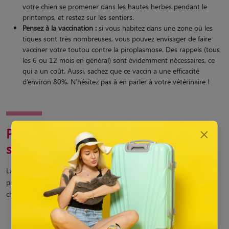
votre chien se promener dans les hautes herbes pendant le
printemps, et restez sur les sentiers.
Pensez à la vaccination :
si vous habitez dans une zone où les
tiques sont très nombreuses, vous pouvez envisager de faire
vacciner votre toutou contre la piroplasmose. Des rappels (tous
les 6 ou 12 mois en général) sont évidemment nécessaires, ce
qui a un coût. Aussi, sachez que ce vaccin a une efficacité
d’environ 80%. N’hésitez pas à en parler à votre vétérinaire !
Piroplasmose du chien : les
symptômes
La babésiose ayant pour effet de détruire les globules rouges, cela
provoque une anémie. Les
symptômes de la piroplasmose
chez le
chien sont :
Une
fièvre élevée
(avec des frissons possibles),
De l’abattement et une fatigue intense,