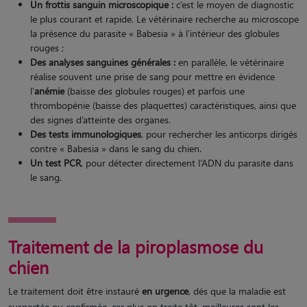
Un frottis sanguin microscopique :
c’est le moyen de diagnostic
le plus courant et rapide. Le vétérinaire recherche au microscope
la présence du parasite « Babesia » à l’intérieur des globules
rouges ;
Des analyses sanguines générales :
en parallèle, le vétérinaire
réalise souvent une prise de sang pour mettre en évidence
l’
anémie
(baisse des globules rouges) et parfois une
thrombopénie (baisse des plaquettes) caractéristiques, ainsi que
des signes d’atteinte des organes.
Des tests immunologiques
, pour rechercher les anticorps dirigés
contre « Babesia » dans le sang du chien.
Un test PCR
, pour détecter directement l’ADN du parasite dans
le sang.
Traitement de la piroplasmose du
chien
Le traitement doit être instauré
en urgence
, dès que la maladie est
suspectée ou confirmée, car plus on traite tôt, meilleures sont les