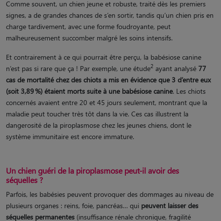
Comme souvent, un chien jeune et robuste, traité dès les premiers
signes, a de grandes chances de s’en sortir, tandis qu’un chien pris en
charge tardivement, avec une forme foudroyante, peut
malheureusement succomber malgré les soins intensifs.
Et contrairement à ce qui pourrait être perçu, la babésiose canine
2
n’est pas si rare que ça ! Par exemple, une étude
ayant analysé
77
cas de mortalité chez des chiots a mis en évidence que 3 d’entre eux
(soit 3,89
%) étaient morts suite à une babésiose canine
. Les chiots
concernés avaient entre 20 et 45 jours seulement, montrant que la
maladie peut toucher très tôt dans la vie. Ces cas illustrent la
dangerosité de la piroplasmose chez les jeunes chiens, dont le
système immunitaire est encore immature.
Un chien guéri de la piroplasmose peut-il avoir des
séquelles ?
Parfois, les babésies peuvent provoquer des dommages au niveau de
plusieurs organes : reins, foie, pancréas… qui
peuvent laisser des
séquelles permanentes
(insuffisance rénale chronique, fragilité