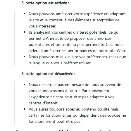
Si cette option est activée :
Pour quel animal ?
Nous pouvons améliorer votre expérience en adaptant
le site et le contenu à des éléments susceptibles de
vous intéresser.
Trouver mon Pet Sitter
Ils analysent vos centres d'intérêt potentiels, ce qui
permet à Animaute de proposer des annonces
publicitaires et un contenu plus pertinents. Cela nous
aidera à améliorer les performances de notre site Web.
Nous pouvons mieux suivre vos préférences, telles que
Garde d'animaux
La tique chez le chien
la langue que vous préférez utiliser.
Si cette option est désactivée :
Catégories de cette page
Santé Chien
Nous ne serons pas en mesure de nous souvenir de
Article publié le 25/11/2024 et mis à jour le 10/09/2025
vous d'une sessions à l'autre. Par conséquent,
l'expérience ne sera peut-être pas adaptée à vos
La tique chez le chien : risques,
centres d'intérêt.
Vous aurez toujours accès au contenu du site mais
maladies, prévention et
certaines fonctionnalités qui dépendent des cookies ne
fonctionneront peut-être pas.
vaccination