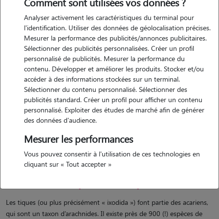
Comment sont utilisées vos données ?
Cet article et les informations qu’il contient ne remplace en aucun cas
Analyser activement les caractéristiques du terminal pour
les conseils et avis de votre vétérinaire. En cas de doutes, symptômes,
l'identification. Utiliser des données de géolocalisation précises.
questions, prenez rendez-vous chez votre vétérinaire !
Mesurer la performance des publicités/annonces publicitaires.
Sélectionner des publicités personnalisées. Créer un profil
Les tiques, ces petites bêtes que les hommes craignent notamment
personnalisé de publicités. Mesurer la performance du
pour la maladie de Lyme, peuvent également être dangereuses chez
contenu. Développer et améliorer les produits. Stocker et/ou
nos amis canins. Elles sont particulièrement actives pendant la belle
accéder à des informations stockées sur un terminal.
saison, et représentent l'un des dangers de cette période, au même
Sélectionner du contenu personnalisé. Sélectionner des
titre que les
épillets
ou les
coups de chaleur
par exemple... On vous
publicités standard. Créer un profil pour afficher un contenu
explique dans cet article quelles maladies sont transmissibles au
personnalisé. Exploiter des études de marché afin de générer
chien, leur dangerosité, les éventuels vaccins disponibles et les
des données d'audience.
différents moyens de prévention qui existent.
Mesurer les performances
Vous pouvez consentir à l'utilisation de ces technologies en
cliquant sur « Tout accepter »
Au fait, c’est quoi une tique ?
Les tiques (ou plus précisément « ixodida ») font partie des acariens,
qui sont un taxon d’arachnides. Il existe près de 900 (!) espèces de