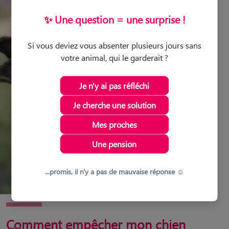
✨ Une question = une surprise !
Si vous deviez vous absenter plusieurs jours sans
votre animal, qui le garderait ?
Je n'y ai pas réfléchi
Je cherche une solution
Mes proches
Une pension
...promis, il n'y a pas de mauvaise réponse ☺️
Comment empêcher mon chien