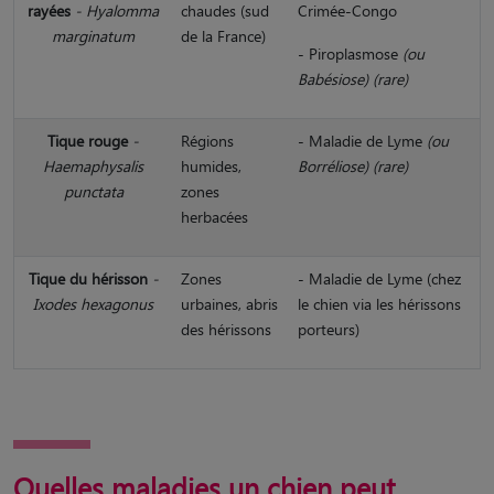
rayées
- Hyalomma
chaudes (sud
Crimée-Congo
marginatum
de la France)
- Piroplasmose
(ou
Babésiose) (rare)
Tique rouge
-
Régions
- Maladie de Lyme
(ou
Haemaphysalis
humides,
Borréliose) (rare)
punctata
zones
herbacées
Tique du hérisson
-
Zones
- Maladie de Lyme (chez
Ixodes hexagonus
urbaines, abris
le chien via les hérissons
des hérissons
porteurs)
Quelles maladies un chien peut