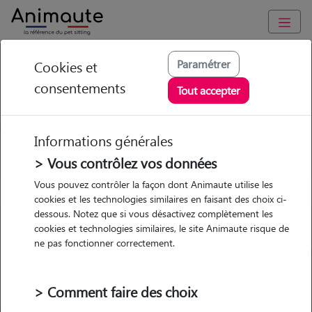
Tique chien : risques,
Paramétrer
Cookies et
consentements
maladies, vaccins et
Tout accepter
prévention
Informations générales
> Vous contrôlez vos données
Vous pouvez contrôler la façon dont Animaute utilise les
cookies et les technologies similaires en faisant des choix ci-
Garde
Garde
Promenades
Promenades
dessous. Notez que si vous désactivez complètement les
chez le Pet Sitter
chez le Pet Sitter
Visites
Visites
cookies et technologies similaires, le site Animaute risque de
ne pas fonctionner correctement.
Ville
> Comment faire des choix