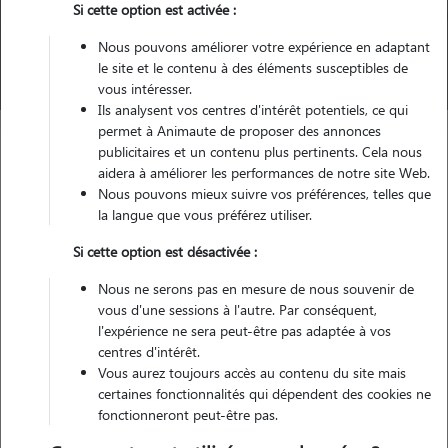
Pour quel animal ?
Si cette option est activée :
Nous pouvons améliorer votre expérience en adaptant
Trouver mon Pet Sitter
le site et le contenu à des éléments susceptibles de
vous intéresser.
Ils analysent vos centres d'intérêt potentiels, ce qui
permet à Animaute de proposer des annonces
publicitaires et un contenu plus pertinents. Cela nous
aidera à améliorer les performances de notre site Web.
Garde d'animaux
Sang dans les selles de mon chien
Nous pouvons mieux suivre vos préférences, telles que
la langue que vous préférez utiliser.
Catégories de cette page
Santé Chien
Si cette option est désactivée :
Article publié le 20/08/2025 et mis à jour le 12/09/2025
Nous ne serons pas en mesure de nous souvenir de
vous d'une sessions à l'autre. Par conséquent,
Sang dans les selles de mon
l'expérience ne sera peut-être pas adaptée à vos
chien : causes possibles, quand
centres d'intérêt.
Vous aurez toujours accès au contenu du site mais
s’inquiéter ?
certaines fonctionnalités qui dépendent des cookies ne
fonctionneront peut-être pas.
Cet article et les informations qu’il contient ne remplacent en aucun