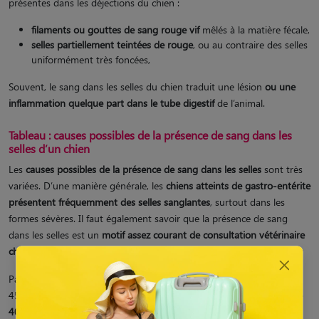
présentes dans les déjections du chien :
filaments ou gouttes de sang rouge vif
mêlés à la matière fécale,
selles partiellement teintées de rouge
, ou au contraire des selles
uniformément très foncées,
Souvent, le sang dans les selles du chien traduit une lésion
ou une
inflammation quelque part dans le tube digestif
de l’animal.
Tableau : causes possibles de la présence de sang dans les
selles d’un chien
Les
causes possibles de la présence de sang dans les selles
sont très
variées. D’une manière générale, les
chiens atteints de gastro-entérite
présentent fréquemment des selles sanglantes
, surtout dans les
formes sévères. Il faut également savoir que la présence de sang
dans les selles est un
motif assez courant de consultation vétérinaire
chez le chien
, bien plus fréquent que chez le chat.
1
Par ailleurs, une
étude
scientifique
(Ramos et al., 2021) menée sur
45 chiens atteints de diarrhée sanglante a montré que dans
près de
40 % des cas, le
parvovirus
était en cause. D’autres agents comme