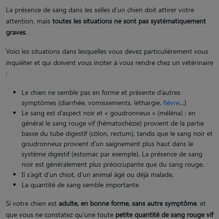
La présence de sang dans les selles d’un chien doit attirer votre
attention, mais
toutes les situations ne sont pas systématiquement
graves
.
Voici les situations dans lesquelles vous devez particulièrement vous
inquiéter et qui doivent vous inciter à vous rendre chez un vétérinaire
:
Le chien ne semble pas en forme et présente d’autres
symptômes (diarrhée, vomissements, léthargie,
fièvre
…)
Le sang est d’aspect noir et « goudronneux » (méléna) : en
général le sang rouge vif (hématochézie) provient de la partie
basse du tube digestif (côlon, rectum), tandis que le sang noir et
goudronneux provient d’un saignement plus haut dans le
système digestif (estomac par exemple). La présence de sang
noir est généralement plus préoccupante que du sang rouge.
Il s’agit d’un chiot, d’un animal âgé ou déjà malade,
La quantité de sang semble importante
Si votre chien est
adulte, en bonne forme, sans autre symptôme
, et
que vous ne constatez qu’une toute
petite quantité de sang rouge vif