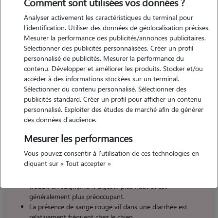
Comment sont utilisées vos données ?
cas les conseils et avis de votre vétérinaire. En cas de doutes,
symptômes, questions, prenez rendez-vous chez votre vétérinaire.
Analyser activement les caractéristiques du terminal pour
l'identification. Utiliser des données de géolocalisation précises.
Voir du
sang dans les selles de son chien
soulève forcément de
Mesurer la performance des publicités/annonces publicitaires.
l’inquiétude. Si la présence de sang peut effectivement être
Sélectionner des publicités personnalisées. Créer un profil
synonyme d’urgence vétérinaire, la cause n’est pas systématiquement
personnalisé de publicités. Mesurer la performance du
contenu. Développer et améliorer les produits. Stocker et/ou
grave. Selon la couleur, la quantité et l’état général de l’animal, cela
accéder à des informations stockées sur un terminal.
peut aller d’une irritation bénigne à une pathologie plus sérieuse.
Sélectionner du contenu personnalisé. Sélectionner des
Dans tous les cas, préférez prendre contact avec un vétérinaire pour
publicités standard. Créer un profil pour afficher un contenu
expliquer la situation et connaître la procédure la suivre.
personnalisé. Exploiter des études de marché afin de générer
des données d'audience.
Mesurer les performances
Ce qu’il faut retenir
Vous pouvez consentir à l'utilisation de ces technologies en
cliquant sur « Tout accepter »
Le sang rouge vif (hématochézie) provient souvent du
côlon ou du rectum ; le sang noir et goudronneux (méléna)
traduit un saignement digestif plus haut et est
généralement plus préoccupant.
La présence de sange rouge vif dans une diarrhée est
relativement fréquent chez le chien