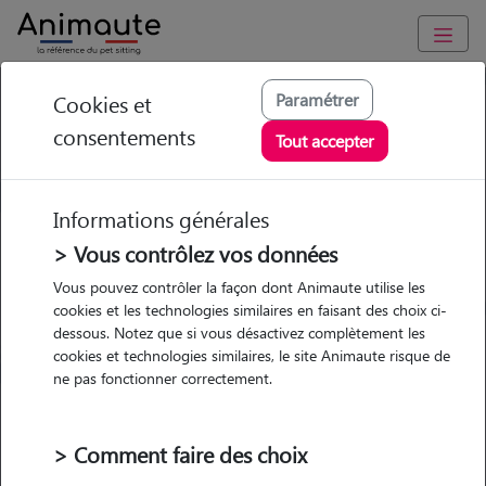
Sang dans les selles de mon
Paramétrer
Cookies et
consentements
chien : quand s’inquiéter ?
Tout accepter
Informations générales
> Vous contrôlez vos données
Garde
Garde
Promenades
Promenades
Vous pouvez contrôler la façon dont Animaute utilise les
chez le Pet Sitter
chez le Pet Sitter
Visites
Visites
cookies et les technologies similaires en faisant des choix ci-
dessous. Notez que si vous désactivez complètement les
cookies et technologies similaires, le site Animaute risque de
Ville
ne pas fonctionner correctement.
> Comment faire des choix