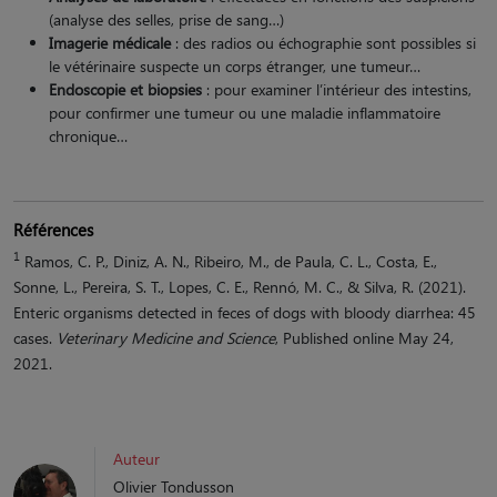
(analyse des selles, prise de sang…)
Imagerie médicale
: des radios ou échographie sont possibles si
le vétérinaire suspecte un corps étranger, une tumeur…
Endoscopie et biopsies
: pour examiner l’intérieur des intestins,
pour confirmer une tumeur ou une maladie inflammatoire
chronique…
Références
1
Ramos, C. P., Diniz, A. N., Ribeiro, M., de Paula, C. L., Costa, E.,
Sonne, L., Pereira, S. T., Lopes, C. E., Rennó, M. C., & Silva, R. (2021).
Enteric organisms detected in feces of dogs with bloody diarrhea: 45
cases.
Veterinary Medicine and Science
, Published online May 24,
2021.
Auteur
Olivier Tondusson