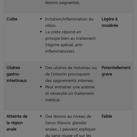
lésions saignantes.
Colite
Irritation/inflammation du
Légère à
côlon.
modérée
La colite répond en
principe bien au traitement
(régime spécial, anti-
inflammatoires).
Ulcères
Des ulcères de l’estomac ou
Potentiellement
gastro-
de l’intestin provoquent
grave
intestinaux
des saignements internes.
Peut entraîner une anémie
et nécessite un traitement
médical.
Atteinte de
Des lésions au niveau de
Faible
la région
l’anus (fissure, glandes
anale
anales…) peuvent expliquer
du sang rouge vif sur les