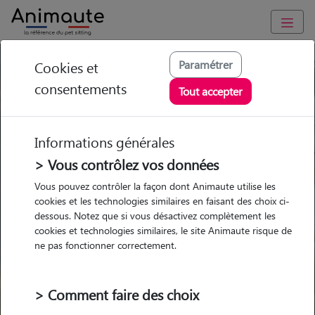
Paramétrer
Cookies et
Trouvez votre gardien idéal !
consentements
Tout accepter
Informations générales
Garde
Garde
Promenades
Promenades
chez le Pet Sitter
chez le Pet Sitter
> Vous contrôlez vos données
Visites
Visites
Vous pouvez contrôler la façon dont Animaute utilise les
cookies et les technologies similaires en faisant des choix ci-
dessous. Notez que si vous désactivez complètement les
cookies et technologies similaires, le site Animaute risque de
ne pas fonctionner correctement.
Pour quel animal ?
> Comment faire des choix