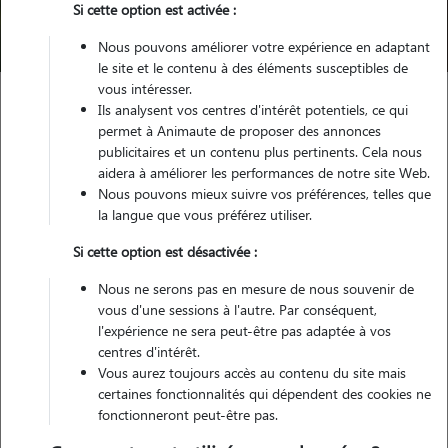
Si cette option est activée :
Trouver mon Pet Sitter
Nous pouvons améliorer votre expérience en adaptant
le site et le contenu à des éléments susceptibles de
vous intéresser.
Ils analysent vos centres d'intérêt potentiels, ce qui
Garde animaux
France
Grand-Est
Meurthe-et-Moselle
permet à Animaute de proposer des annonces
Bayon
publicitaires et un contenu plus pertinents. Cela nous
aidera à améliorer les performances de notre site Web.
Nous pouvons mieux suivre vos préférences, telles que
la langue que vous préférez utiliser.
Nos cat sitters à Bayon
Si cette option est désactivée :
Nous ne serons pas en mesure de nous souvenir de
vous d'une sessions à l'autre. Par conséquent,
l'expérience ne sera peut-être pas adaptée à vos
centres d'intérêt.
Vous aurez toujours accès au contenu du site mais
certaines fonctionnalités qui dépendent des cookies ne
fonctionneront peut-être pas.