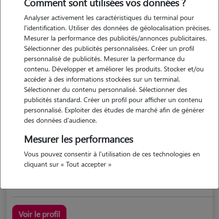
Comment sont utilisées vos données ?
Analyser activement les caractéristiques du terminal pour
l'identification. Utiliser des données de géolocalisation précises.
Mesurer la performance des publicités/annonces publicitaires.
Sélectionner des publicités personnalisées. Créer un profil
personnalisé de publicités. Mesurer la performance du
contenu. Développer et améliorer les produits. Stocker et/ou
accéder à des informations stockées sur un terminal.
Sélectionner du contenu personnalisé. Sélectionner des
Lou
publicités standard. Créer un profil pour afficher un contenu
BAYON 54290
personnalisé. Exploiter des études de marché afin de générer
des données d'audience.
maison
possède des animaux
Mesurer les performances
Vous pouvez consentir à l'utilisation de ces technologies en
cliquant sur « Tout accepter »
depuis toute petite j'ai eu des animaux. j'ai grandi avec...
Voir le profil