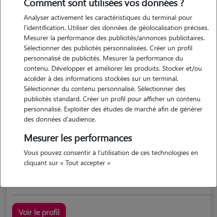
Comment sont utilisées vos données ?
Analyser activement les caractéristiques du terminal pour
l'identification. Utiliser des données de géolocalisation précises.
Mesurer la performance des publicités/annonces publicitaires.
Sélectionner des publicités personnalisées. Créer un profil
personnalisé de publicités. Mesurer la performance du
contenu. Développer et améliorer les produits. Stocker et/ou
accéder à des informations stockées sur un terminal.
Sélectionner du contenu personnalisé. Sélectionner des
Mariah
publicités standard. Créer un profil pour afficher un contenu
BESSE SUR ISSOLE 83890
personnalisé. Exploiter des études de marché afin de générer
des données d'audience.
maison
possède des animaux
Mesurer les performances
Vous pouvez consentir à l'utilisation de ces technologies en
cliquant sur « Tout accepter »
j'ai une chienne à moi. j'ai garder plusieurs fois les...
Voir le profil