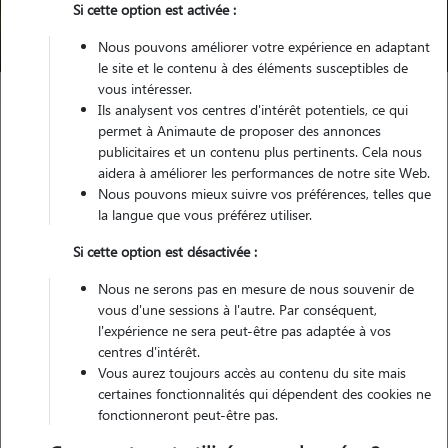
Si cette option est activée :
Trouver mon Pet Sitter
Nous pouvons améliorer votre expérience en adaptant
le site et le contenu à des éléments susceptibles de
vous intéresser.
Ils analysent vos centres d'intérêt potentiels, ce qui
Garde animaux
France
Provence Alpes Côte d'Azur
Var
permet à Animaute de proposer des annonces
Besse-sur-Issole
publicitaires et un contenu plus pertinents. Cela nous
aidera à améliorer les performances de notre site Web.
Nous pouvons mieux suivre vos préférences, telles que
la langue que vous préférez utiliser.
Nos cat sitters à Besse-sur-Issole
Si cette option est désactivée :
Nous ne serons pas en mesure de nous souvenir de
vous d'une sessions à l'autre. Par conséquent,
l'expérience ne sera peut-être pas adaptée à vos
centres d'intérêt.
Vous aurez toujours accès au contenu du site mais
certaines fonctionnalités qui dépendent des cookies ne
fonctionneront peut-être pas.