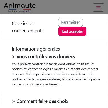
Paramétrer
Cookies et
Trouvez votre gardien idéal !
consentements
Tout accepter
Informations générales
Garde
Garde
Promenades
Promenades
chez le Pet Sitter
chez le Pet Sitter
> Vous contrôlez vos données
Visites
Visites
Vous pouvez contrôler la façon dont Animaute utilise les
cookies et les technologies similaires en faisant des choix ci-
dessous. Notez que si vous désactivez complètement les
cookies et technologies similaires, le site Animaute risque de
ne pas fonctionner correctement.
Pour quel animal ?
> Comment faire des choix