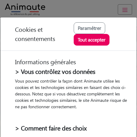
Paramétrer
Cookies et
Trouvez votre gardien idéal !
consentements
Tout accepter
Informations générales
Garde
Garde
Promenades
Promenades
chez le Pet Sitter
chez le Pet Sitter
> Vous contrôlez vos données
Visites
Visites
Vous pouvez contrôler la façon dont Animaute utilise les
cookies et les technologies similaires en faisant des choix ci-
dessous. Notez que si vous désactivez complètement les
cookies et technologies similaires, le site Animaute risque de
ne pas fonctionner correctement.
Pour quel animal ?
> Comment faire des choix