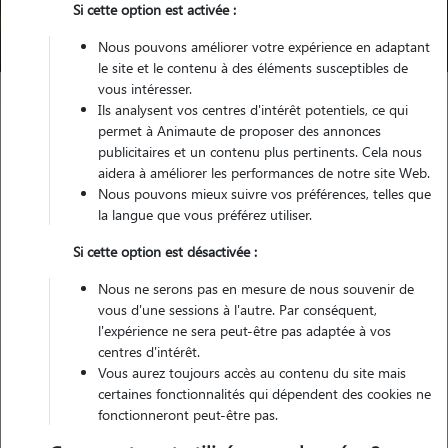
Si cette option est activée :
Trouver mon Pet Sitter
Nous pouvons améliorer votre expérience en adaptant
le site et le contenu à des éléments susceptibles de
vous intéresser.
Ils analysent vos centres d'intérêt potentiels, ce qui
Garde animaux
France
Auvergne-Rhône-Alpes
Savoie
permet à Animaute de proposer des annonces
Chambéry
publicitaires et un contenu plus pertinents. Cela nous
aidera à améliorer les performances de notre site Web.
Nous pouvons mieux suivre vos préférences, telles que
la langue que vous préférez utiliser.
Nos cat sitters à Chambéry pour
Si cette option est désactivée :
la garde de votre chat
Nous ne serons pas en mesure de nous souvenir de
vous d'une sessions à l'autre. Par conséquent,
l'expérience ne sera peut-être pas adaptée à vos
centres d'intérêt.
Vous aurez toujours accès au contenu du site mais
certaines fonctionnalités qui dépendent des cookies ne
fonctionneront peut-être pas.