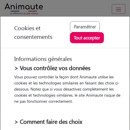
Paramétrer
Cookies et
Trouvez votre gardien idéal !
consentements
Tout accepter
Informations générales
Garde
Garde
Promenades
Promenades
chez le Pet Sitter
chez le Pet Sitter
> Vous contrôlez vos données
Visites
Visites
Vous pouvez contrôler la façon dont Animaute utilise les
cookies et les technologies similaires en faisant des choix ci-
dessous. Notez que si vous désactivez complètement les
cookies et technologies similaires, le site Animaute risque de
ne pas fonctionner correctement.
Pour quel animal ?
> Comment faire des choix