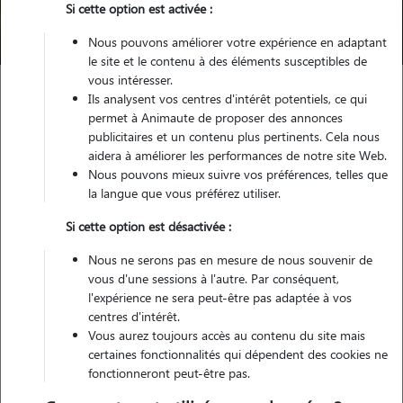
Si cette option est activée :
Trouver mon Pet Sitter
Nous pouvons améliorer votre expérience en adaptant
le site et le contenu à des éléments susceptibles de
vous intéresser.
Ils analysent vos centres d'intérêt potentiels, ce qui
Garde animaux
France
Auvergne-Rhône-Alpes
Rhône
permet à Animaute de proposer des annonces
Lyon
publicitaires et un contenu plus pertinents. Cela nous
aidera à améliorer les performances de notre site Web.
Nous pouvons mieux suivre vos préférences, telles que
la langue que vous préférez utiliser.
Nos cat sitters à Lyon pour la
Si cette option est désactivée :
garde de votre chat
Nous ne serons pas en mesure de nous souvenir de
vous d'une sessions à l'autre. Par conséquent,
l'expérience ne sera peut-être pas adaptée à vos
centres d'intérêt.
Vous aurez toujours accès au contenu du site mais
certaines fonctionnalités qui dépendent des cookies ne
fonctionneront peut-être pas.