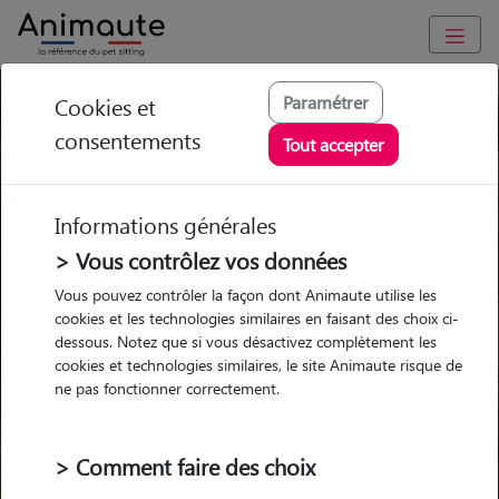
Paramétrer
Cookies et
Trouvez votre gardien idéal !
consentements
Tout accepter
Informations générales
Garde
Garde
Promenades
Promenades
chez le Pet Sitter
chez le Pet Sitter
> Vous contrôlez vos données
Visites
Visites
Vous pouvez contrôler la façon dont Animaute utilise les
cookies et les technologies similaires en faisant des choix ci-
dessous. Notez que si vous désactivez complètement les
cookies et technologies similaires, le site Animaute risque de
ne pas fonctionner correctement.
Pour quel animal ?
> Comment faire des choix