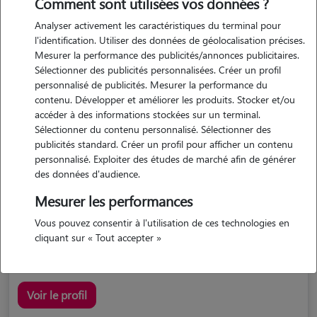
Comment sont utilisées vos données ?
Analyser activement les caractéristiques du terminal pour
l'identification. Utiliser des données de géolocalisation précises.
Mesurer la performance des publicités/annonces publicitaires.
Sélectionner des publicités personnalisées. Créer un profil
personnalisé de publicités. Mesurer la performance du
contenu. Développer et améliorer les produits. Stocker et/ou
accéder à des informations stockées sur un terminal.
Anais
Sélectionner du contenu personnalisé. Sélectionner des
ESCLANEDES 48230
publicités standard. Créer un profil pour afficher un contenu
personnalisé. Exploiter des études de marché afin de générer
maison
possède des animaux
des données d'audience.
Mesurer les performances
Vous pouvez consentir à l'utilisation de ces technologies en
je me suis occupé de beaucoup d'animaux durant mon
cliquant sur « Tout accepter »
enfance...
Voir le profil