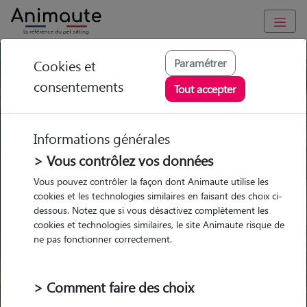
Paramétrer
Cookies et
Trouvez votre gardien idéal !
consentements
Tout accepter
Informations générales
Garde
Garde
Promenades
Promenades
chez le Pet Sitter
chez le Pet Sitter
> Vous contrôlez vos données
Visites
Visites
Vous pouvez contrôler la façon dont Animaute utilise les
cookies et les technologies similaires en faisant des choix ci-
dessous. Notez que si vous désactivez complètement les
cookies et technologies similaires, le site Animaute risque de
ne pas fonctionner correctement.
Pour quel animal ?
> Comment faire des choix