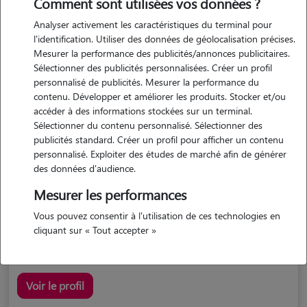
Comment sont utilisées vos données ?
Analyser activement les caractéristiques du terminal pour
l'identification. Utiliser des données de géolocalisation précises.
Mesurer la performance des publicités/annonces publicitaires.
Sélectionner des publicités personnalisées. Créer un profil
personnalisé de publicités. Mesurer la performance du
contenu. Développer et améliorer les produits. Stocker et/ou
accéder à des informations stockées sur un terminal.
Pauline
Sélectionner du contenu personnalisé. Sélectionner des
PERIERS 50190
publicités standard. Créer un profil pour afficher un contenu
personnalisé. Exploiter des études de marché afin de générer
maison
possède des animaux
des données d'audience.
Mesurer les performances
Vous pouvez consentir à l'utilisation de ces technologies en
j'ai fait un bac pro cgeh, je travaillais en tant que...
cliquant sur « Tout accepter »
Voir le profil