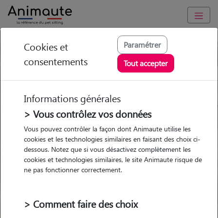
Paramétrer
Cookies et
Trouvez votre gardien idéal !
consentements
Tout accepter
Informations générales
Garde
Garde
Promenades
Promenades
chez le Pet Sitter
chez le Pet Sitter
> Vous contrôlez vos données
Visites
Visites
Vous pouvez contrôler la façon dont Animaute utilise les
cookies et les technologies similaires en faisant des choix ci-
dessous. Notez que si vous désactivez complètement les
cookies et technologies similaires, le site Animaute risque de
ne pas fonctionner correctement.
Pour quel animal ?
> Comment faire des choix