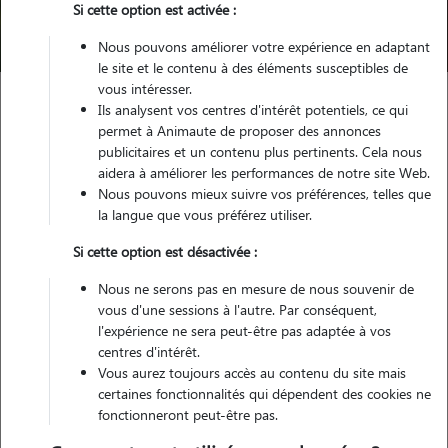
Si cette option est activée :
Trouver mon Pet Sitter
Nous pouvons améliorer votre expérience en adaptant
le site et le contenu à des éléments susceptibles de
vous intéresser.
Ils analysent vos centres d'intérêt potentiels, ce qui
Garde animaux
France
Pays-de-la-Loire
permet à Animaute de proposer des annonces
Loire-Atlantique
Joué-sur-Erdre
publicitaires et un contenu plus pertinents. Cela nous
aidera à améliorer les performances de notre site Web.
Nous pouvons mieux suivre vos préférences, telles que
la langue que vous préférez utiliser.
Nos cat sitters à Joué-sur-Erdre
Si cette option est désactivée :
Nous ne serons pas en mesure de nous souvenir de
vous d'une sessions à l'autre. Par conséquent,
l'expérience ne sera peut-être pas adaptée à vos
centres d'intérêt.
Vous aurez toujours accès au contenu du site mais
certaines fonctionnalités qui dépendent des cookies ne
fonctionneront peut-être pas.