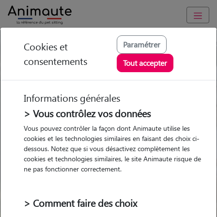
Paramétrer
Cookies et
Trouvez votre gardien idéal !
consentements
Tout accepter
Informations générales
Garde
Garde
Promenades
Promenades
chez le Pet Sitter
chez le Pet Sitter
> Vous contrôlez vos données
Visites
Visites
Vous pouvez contrôler la façon dont Animaute utilise les
cookies et les technologies similaires en faisant des choix ci-
dessous. Notez que si vous désactivez complètement les
cookies et technologies similaires, le site Animaute risque de
ne pas fonctionner correctement.
Pour quel animal ?
> Comment faire des choix