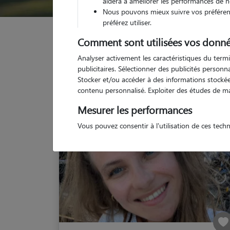
aidera à améliorer les performances de n
Nous pouvons mieux suivre vos préférenc
préférez utiliser.
Garde animaux
France
Auvergne-Rhône-Alpes
Comment sont utilisées vos donné
Analyser activement les caractéristiques du termi
publicitaires. Sélectionner des publicités person
Stocker et/ou accéder à des informations stockées
contenu personnalisé. Exploiter des études de m
Mesurer les performances
Vous pouvez consentir à l'utilisation de ces tech