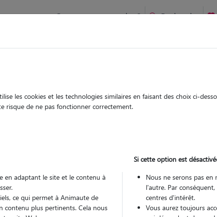
Comment ça marche ?
Recherche
ien idéal !
rifiés
Garde
Garde
chez le Pet Sitter
chez le Pet Sitter
ise les cookies et les technologies similaires en faisant des choix ci-des
ute risque de ne pas fonctionner correctement.
Si cette option est désactivé
Pou
 en adaptant le site et le contenu à
Nous ne serons pas en 
sser.
l'autre. Par conséquent,
tiels, ce qui permet à Animaute de
centres d'intérêt.
Trouv
n contenu plus pertinents. Cela nous
Vous aurez toujours accè