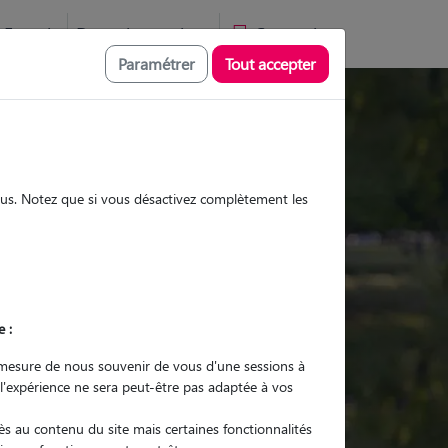
Favoris
Devenir pet sitter
Connexion
Paramétrer
Tout accepter
Promenades
Promenades
Visites
Visites
sous. Notez que si vous désactivez complètement les
e :
r quel animal ?
mesure de nous souvenir de vous d'une sessions à
 l'expérience ne sera peut-être pas adaptée à vos
er mon Pet Sitter
s au contenu du site mais certaines fonctionnalités