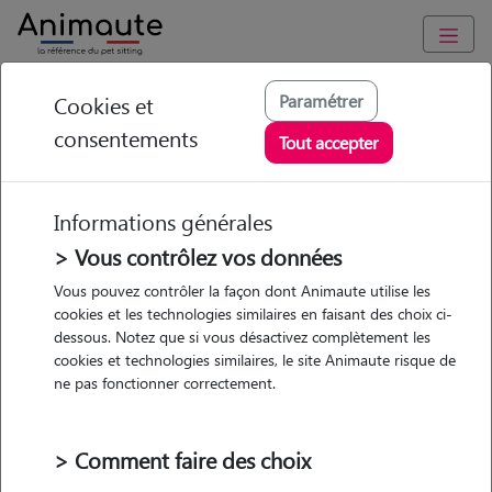
Animaute
/
Auvergne-Rhône-Alpes
/
Isère
/
La Mure
Paramétrer
Cookies et
consentements
Véronique - Petsitter
Tout accepter
à SUSVILLE
Informations générales
> Vous contrôlez vos données
Vous pouvez contrôler la façon dont Animaute utilise les
5
/5
(
1 avis
)
cookies et les technologies similaires en faisant des choix ci-
dessous. Notez que si vous désactivez complètement les
• 50 ans
cookies et technologies similaires, le site Animaute risque de
Garde
Promenades
ne pas fonctionner correctement.
chez le Pet Sitter
> Comment faire des choix