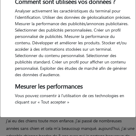
Comment sont utilisées vos données ?
Analyser activement les caractéristiques du terminal pour
l'identification. Utiliser des données de géolocalisation précises.
Mesurer la performance des publicités/annonces publicitaires.
Sélectionner des publicités personnalisées. Créer un profil
personnalisé de publicités. Mesurer la performance du
contenu. Développer et améliorer les produits. Stocker et/ou
Motivation
accéder à des informations stockées sur un terminal.
Sélectionner du contenu personnalisé. Sélectionner des
publicités standard. Créer un profil pour afficher un contenu
j'adore les chiens, et je marche beaucoup avec ma chienne. j'aimerai
personnalisé. Exploiter des études de marché afin de générer
beaucoup en faire profiter d'autres toutous sociables et joueurs. je
des données d'audience.
suis disponible le samedi et le dimanche, en soirée et également la
Mesurer les performances
moitié des vacances scolaires.
Vous pouvez consentir à l'utilisation de ces technologies en
cliquant sur « Tout accepter »
Expérience
j'ai eu des chiens toute mon enfance. j'ai passé de nombreuses
années sans chien et cela m'a beaucoup manqué. aujourd'hui, j'ai une
adorable chienne border de 3 ans avec qui je partage beaucoup de