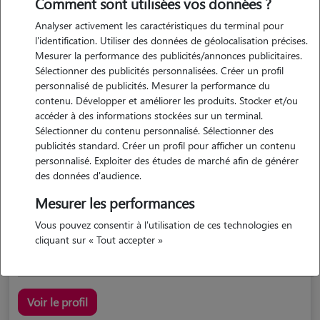
Comment sont utilisées vos données ?
Analyser activement les caractéristiques du terminal pour
l'identification. Utiliser des données de géolocalisation précises.
Mesurer la performance des publicités/annonces publicitaires.
Sélectionner des publicités personnalisées. Créer un profil
personnalisé de publicités. Mesurer la performance du
contenu. Développer et améliorer les produits. Stocker et/ou
accéder à des informations stockées sur un terminal.
Dominique
Sélectionner du contenu personnalisé. Sélectionner des
Ostwald 67540
publicités standard. Créer un profil pour afficher un contenu
personnalisé. Exploiter des études de marché afin de générer
maison
des données d'audience.
Mesurer les performances
4.5/5 (1 avis)
Vous pouvez consentir à l'utilisation de ces technologies en
j ai toujours eu des animaux chiens, chats, lapin, oiseaux...
cliquant sur « Tout accepter »
Voir le profil