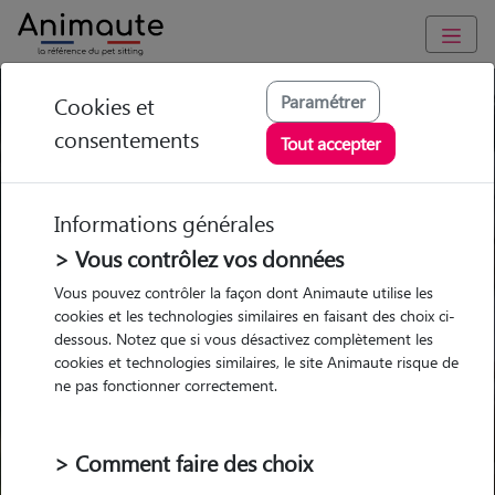
Paramétrer
Cookies et
Trouvez votre gardien idéal !
consentements
Tout accepter
Informations générales
Garde
Garde
Promenades
Promenades
chez le Pet Sitter
chez le Pet Sitter
> Vous contrôlez vos données
Visites
Visites
Vous pouvez contrôler la façon dont Animaute utilise les
cookies et les technologies similaires en faisant des choix ci-
dessous. Notez que si vous désactivez complètement les
cookies et technologies similaires, le site Animaute risque de
ne pas fonctionner correctement.
Pour quel animal ?
> Comment faire des choix