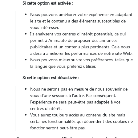
Si cette option est activée :
Trouver mon Pet Sitter
Nous pouvons améliorer votre expérience en adaptant
le site et le contenu à des éléments susceptibles de
vous intéresser.
Ils analysent vos centres d'intérêt potentiels, ce qui
Garde animaux
France
Grand-Est
Bas-Rhin
Ostwald
permet à Animaute de proposer des annonces
publicitaires et un contenu plus pertinents. Cela nous
aidera à améliorer les performances de notre site Web.
Nous pouvons mieux suivre vos préférences, telles que
Nos cat sitters à Ostwald
la langue que vous préférez utiliser.
Si cette option est désactivée :
Nous ne serons pas en mesure de nous souvenir de
vous d'une sessions à l'autre. Par conséquent,
l'expérience ne sera peut-être pas adaptée à vos
centres d'intérêt.
Vous aurez toujours accès au contenu du site mais
certaines fonctionnalités qui dépendent des cookies ne
fonctionneront peut-être pas.