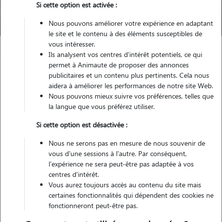
Si cette option est activée :
Trouver mon Pet Sitter
Nous pouvons améliorer votre expérience en adaptant
le site et le contenu à des éléments susceptibles de
vous intéresser.
Ils analysent vos centres d'intérêt potentiels, ce qui
Garde animaux
France
Pays-de-la-Loire
permet à Animaute de proposer des annonces
Loire-Atlantique
Oudon
publicitaires et un contenu plus pertinents. Cela nous
aidera à améliorer les performances de notre site Web.
Nous pouvons mieux suivre vos préférences, telles que
la langue que vous préférez utiliser.
Nos cat sitters à Oudon
Si cette option est désactivée :
Nous ne serons pas en mesure de nous souvenir de
vous d'une sessions à l'autre. Par conséquent,
l'expérience ne sera peut-être pas adaptée à vos
centres d'intérêt.
Vous aurez toujours accès au contenu du site mais
certaines fonctionnalités qui dépendent des cookies ne
fonctionneront peut-être pas.