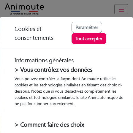
Paramétrer
Cookies et
Trouvez votre gardien idéal !
consentements
Tout accepter
Informations générales
Garde
Garde
Promenades
Promenades
chez le Pet Sitter
chez le Pet Sitter
> Vous contrôlez vos données
Visites
Visites
Vous pouvez contrôler la façon dont Animaute utilise les
cookies et les technologies similaires en faisant des choix ci-
dessous. Notez que si vous désactivez complètement les
cookies et technologies similaires, le site Animaute risque de
ne pas fonctionner correctement.
Pour quel animal ?
> Comment faire des choix