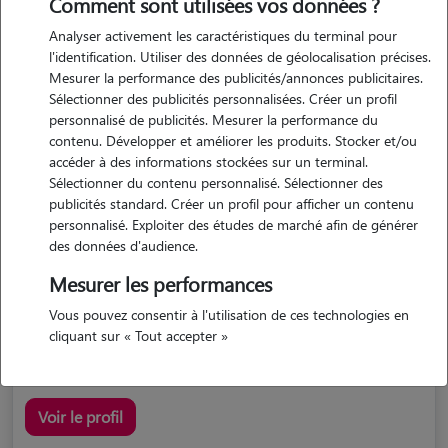
Comment sont utilisées vos données ?
Analyser activement les caractéristiques du terminal pour
l'identification. Utiliser des données de géolocalisation précises.
Mesurer la performance des publicités/annonces publicitaires.
Sélectionner des publicités personnalisées. Créer un profil
personnalisé de publicités. Mesurer la performance du
contenu. Développer et améliorer les produits. Stocker et/ou
accéder à des informations stockées sur un terminal.
Francoise
Sélectionner du contenu personnalisé. Sélectionner des
TREFLEZ 29430
publicités standard. Créer un profil pour afficher un contenu
personnalisé. Exploiter des études de marché afin de générer
maison
possède des animaux
des données d'audience.
Mesurer les performances
Vous pouvez consentir à l'utilisation de ces technologies en
j'ai actuellement 2 chats , un de 13 ans et une de 17 ans....
cliquant sur « Tout accepter »
Voir le profil