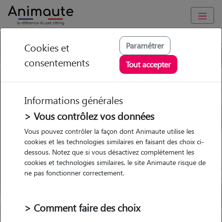
Paramétrer
Cookies et
Trouvez votre gardien idéal !
consentements
Tout accepter
Informations générales
Garde
Garde
Promenades
Promenades
chez le Pet Sitter
chez le Pet Sitter
> Vous contrôlez vos données
Visites
Visites
Vous pouvez contrôler la façon dont Animaute utilise les
cookies et les technologies similaires en faisant des choix ci-
dessous. Notez que si vous désactivez complètement les
cookies et technologies similaires, le site Animaute risque de
ne pas fonctionner correctement.
Pour quel animal ?
> Comment faire des choix