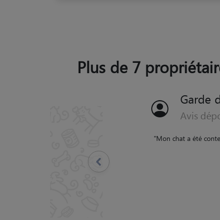
Plus de 7 propriétair
Garde d
Avis dép
"
Merci infiniment à Cath
nos toutous. Confiance
Précédent