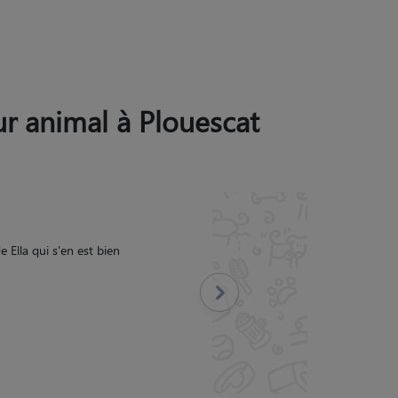
eur animal à Plouescat
r : une vraie maman pour
iens. Nous recommandons
Suivant