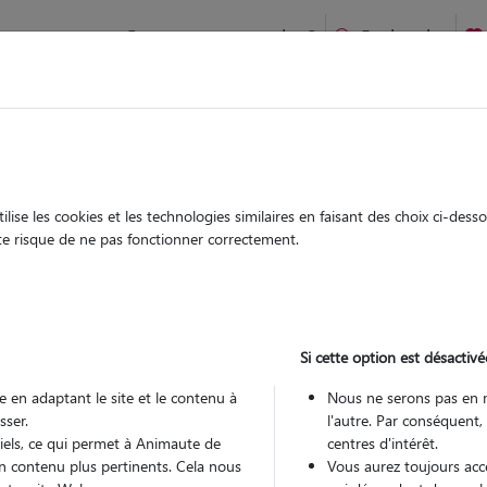
Comment ça marche ?
Recherche
Plouescat : Garde chien et chat en famille ou à domicile, visi
 animaux à
ise les cookies et les technologies similaires en faisant des choix ci-des
Garde
Garde
ute risque de ne pas fonctionner correctement.
chez le Pet Sitter
chez le Pet Sitter
 à Plouescat
Si cette option est désactivé
 en adaptant le site et le contenu à
Nous ne serons pas en 
sser.
l'autre. Par conséquent,
Pou
tiels, ce qui permet à Animaute de
centres d'intérêt.
n contenu plus pertinents. Cela nous
Vous aurez toujours accè