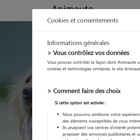
Cookies et consentements
GARDE ANIMAUX à 
Informations générales
Trouvez une garde
> Vous contrôlez vos données
Plouescat
Vous pouvez contrôler la façon dont Animaute util
cookies et technologies similaires, le site Anima
Parmi nos 2 pet-sitters
> Comment faire des choix
Si cette option est activée :
Nous pouvons améliorer votre expérience
des éléments susceptibles de vous intére
Ils analysent vos centres d'intérêt poten
proposer des annonces publicitaires et u