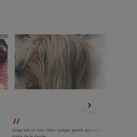
“
“
Jango est un bon chien, sympa, gentil, agréable. Un
j'ai re