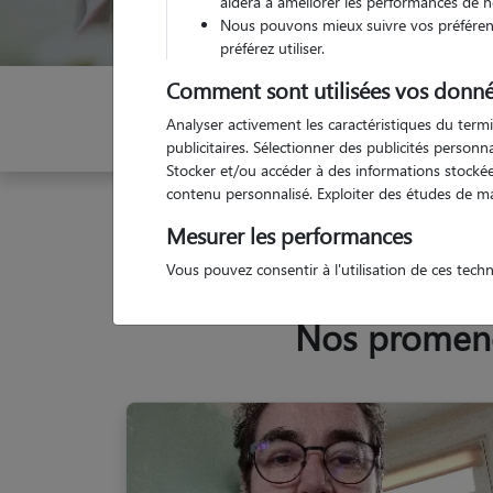
aidera à améliorer les performances de n
Nous pouvons mieux suivre vos préférenc
préférez utiliser.
Comment sont utilisées vos donné
Indiquez vos dates
Analyser activement les caractéristiques du termi
publicitaires. Sélectionner des publicités person
Stocker et/ou accéder à des informations stockées
contenu personnalisé. Exploiter des études de m
Garde animaux
France
Bretagne
Finistère
Mesurer les performances
Vous pouvez consentir à l'utilisation de ces tech
Nos promeneu