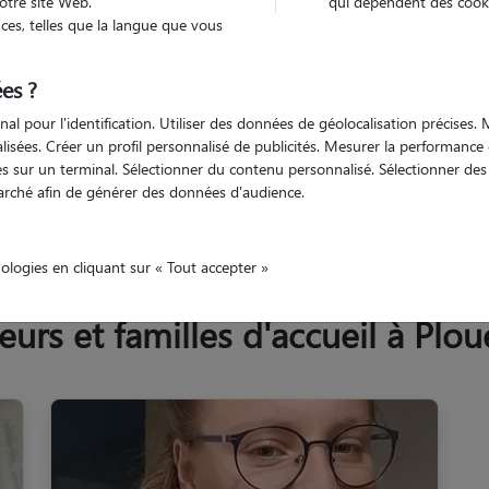
otre site Web.
qui dépendent des cooki
Trouv
es, telles que la langue que vous
es ?
Trouvez votre pet sitter
nal pour l'identification. Utiliser des données de géolocalisation précises
nalisées. Créer un profil personnalisé de publicités. Mesurer la performanc
 sur un terminal. Sélectionner du contenu personnalisé. Sélectionner des p
arché afin de générer des données d'audience.
Plouescat
nologies en cliquant sur « Tout accepter »
rs et familles d'accueil à Plou