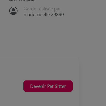
plaisir de le garder
gentille
Garde réalisée par
marie-noelle 29890
Devenir Pet Sitter