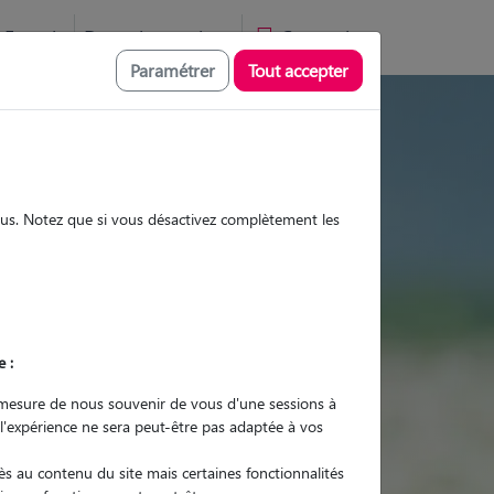
Favoris
Devenir pet sitter
Connexion
Paramétrer
Tout accepter
tes et promenades
sous. Notez que si vous désactivez complètement les
Promenades
Promenades
Visites
Visites
e :
mesure de nous souvenir de vous d'une sessions à
 l'expérience ne sera peut-être pas adaptée à vos
r quel animal ?
s au contenu du site mais certaines fonctionnalités