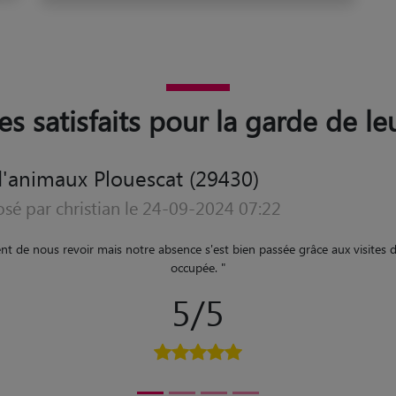
es satisfaits pour la garde de l
'animaux Plouescat (29430)
osé par Aglae le 19-09-2024 05:07
erine pour la garde de Lala et Gus ! Catherine est mieux qu'une pet sitte
 absolue et énorme merci pour son dévouement avec nos deux vieux ch
10000%
"
5/5