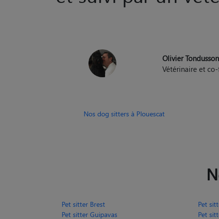
et suivi par un vété
Olivier Tondusso
Vétérinaire et c
Nos dog sitters à Plouescat
N
Pet sitter Brest
Pet si