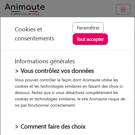
Paramétrer
Cookies et
Trouvez votre gardien idéal !
consentements
Tout accepter
Informations générales
Garde
Garde
Promenades
Promenades
chez le Pet Sitter
chez le Pet Sitter
> Vous contrôlez vos données
Visites
Visites
Vous pouvez contrôler la façon dont Animaute utilise les
cookies et les technologies similaires en faisant des choix ci-
dessous. Notez que si vous désactivez complètement les
cookies et technologies similaires, le site Animaute risque de
ne pas fonctionner correctement.
Pour quel animal ?
> Comment faire des choix