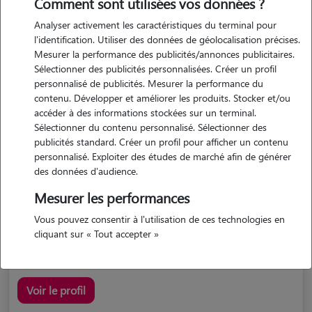
Comment sont utilisées vos données ?
Analyser activement les caractéristiques du terminal pour
l'identification. Utiliser des données de géolocalisation précises.
Mesurer la performance des publicités/annonces publicitaires.
Sélectionner des publicités personnalisées. Créer un profil
personnalisé de publicités. Mesurer la performance du
contenu. Développer et améliorer les produits. Stocker et/ou
accéder à des informations stockées sur un terminal.
Marine
Sélectionner du contenu personnalisé. Sélectionner des
Peumerit 29710
publicités standard. Créer un profil pour afficher un contenu
personnalisé. Exploiter des études de marché afin de générer
maison
possède des animaux
des données d'audience.
Mesurer les performances
Vous pouvez consentir à l'utilisation de ces technologies en
j'ai un jeune chat à la maison, donc j'ai l'habitude de...
cliquant sur « Tout accepter »
Voir le profil