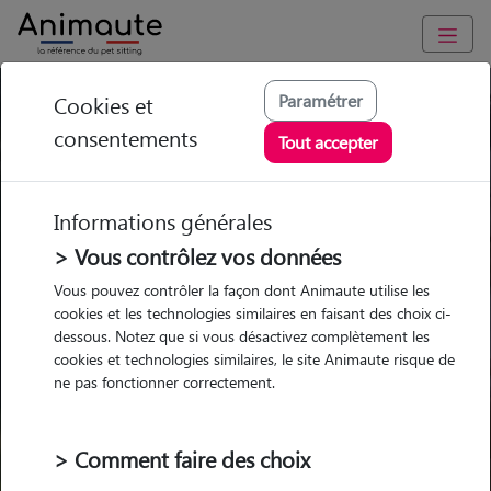
Paramétrer
Cookies et
Trouvez votre gardien idéal !
consentements
Tout accepter
Informations générales
Garde
Garde
Promenades
Promenades
chez le Pet Sitter
chez le Pet Sitter
> Vous contrôlez vos données
Visites
Visites
Vous pouvez contrôler la façon dont Animaute utilise les
cookies et les technologies similaires en faisant des choix ci-
dessous. Notez que si vous désactivez complètement les
cookies et technologies similaires, le site Animaute risque de
ne pas fonctionner correctement.
Pour quel animal ?
> Comment faire des choix